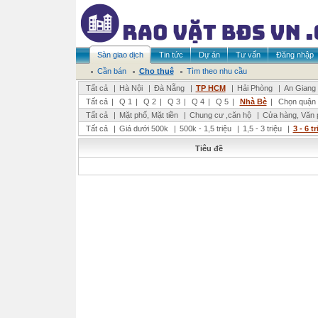
Sàn giao dịch
Tin tức
Dự án
Tư vấn
Đăng nhập
Cần bán
Cho thuê
Tìm theo nhu cầu
Tất cả
|
Hà Nội
|
Đà Nẵng
|
TP HCM
|
Hải Phòng
|
An Giang
Tất cả
|
Q 1
|
Q 2
|
Q 3
|
Q 4
|
Q 5
|
Nhà Bè
|
Chọn quận 
Tất cả
|
Mặt phố, Mặt tiền
|
Chung cư ,căn hộ
|
Cửa hàng, Văn 
Tất cả
|
Giá dưới 500k
|
500k - 1,5 triệu
|
1,5 - 3 triệu
|
3 - 6 t
Tiêu đề