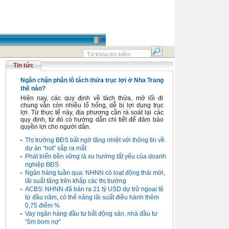
Tin tức
Ngăn chặn phân lô tách thửa trục lợi ở Nha Trang
thế nào?
Hiện nay, các quy định về tách thửa, mở lối đi
chung vẫn còn nhiều lổ hổng, dễ bị lợi dụng trục
lợi. Từ thực tế này, địa phương cần rà soát lại các
quy định, từ đó có hướng dẫn chi tiết để đảm bảo
quyền lợi cho người dân.
Thị trường BĐS bất ngờ tăng nhiệt với thông tin về
dự án “hot” sắp ra mắt
Phát triển bền vững là xu hướng tất yếu của doanh
nghiệp BĐS
Ngân hàng tuần qua: NHNN có loạt động thái mới,
lãi suất tăng trên khắp các thị trường
ACBS: NHNN đã bán ra 21 tỷ USD dự trữ ngoại tệ
từ đầu năm, có thể nâng lãi suất điều hành thêm
0,75 điểm %
Vay ngân hàng đầu tư bất động sản, nhà đầu tư
"ôm bom nợ"