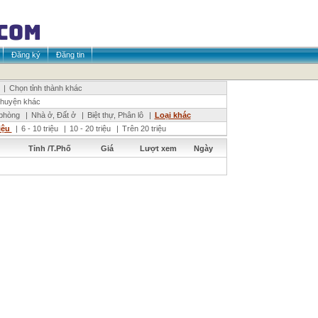
Đăng ký
Đăng tin
|
Chọn tỉnh thành khác
huyện khác
phòng
|
Nhà ở, Đất ở
|
Biệt thự, Phân lô
|
Loại khác
riệu
|
6 - 10 triệu
|
10 - 20 triệu
|
Trên 20 triệu
Tỉnh /T.Phố
Giá
Lượt xem
Ngày