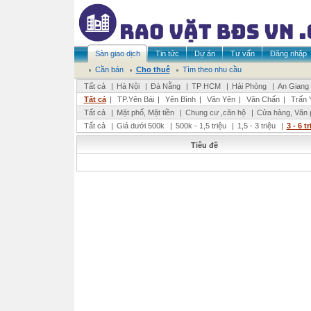
Sàn giao dịch
Tin tức
Dự án
Tư vấn
Đăng nhập
Cần bán
Cho thuê
Tìm theo nhu cầu
Tất cả
|
Hà Nội
|
Đà Nẵng
|
TP HCM
|
Hải Phòng
|
An Giang
Tất cả
|
TP.Yên Bái
|
Yên Bình
|
Văn Yên
|
Văn Chấn
|
Trấn 
Tất cả
|
Mặt phố, Mặt tiền
|
Chung cư ,căn hộ
|
Cửa hàng, Văn 
Tất cả
|
Giá dưới 500k
|
500k - 1,5 triệu
|
1,5 - 3 triệu
|
3 - 6 t
Tiêu đề