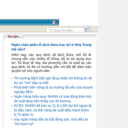
Tin tức
Ngăn chặn phân lô tách thửa trục lợi ở Nha Trang
thế nào?
Hiện nay, các quy định về tách thửa, mở lối đi
chung vẫn còn nhiều lổ hổng, dễ bị lợi dụng trục
lợi. Từ thực tế này, địa phương cần rà soát lại các
quy định, từ đó có hướng dẫn chi tiết để đảm bảo
quyền lợi cho người dân.
Thị trường BĐS bất ngờ tăng nhiệt với thông tin về
dự án “hot” sắp ra mắt
Phát triển bền vững là xu hướng tất yếu của doanh
nghiệp BĐS
Ngân hàng tuần qua: NHNN có loạt động thái mới,
lãi suất tăng trên khắp các thị trường
ACBS: NHNN đã bán ra 21 tỷ USD dự trữ ngoại tệ
từ đầu năm, có thể nâng lãi suất điều hành thêm
0,75 điểm %
Vay ngân hàng đầu tư bất động sản, nhà đầu tư
"ôm bom nợ"