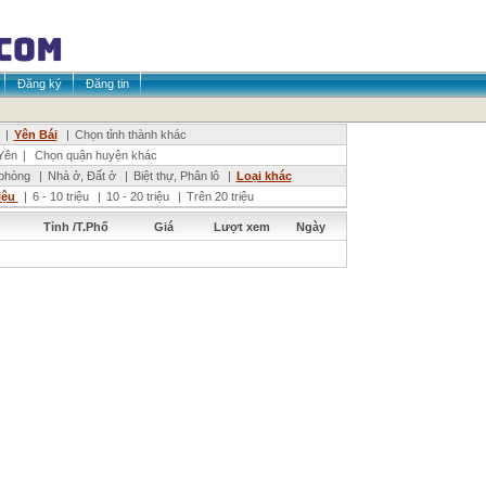
Đăng ký
Đăng tin
|
Yên Bái
|
Chọn tỉnh thành khác
Yên
|
Chọn quận huyện khác
phòng
|
Nhà ở, Đất ở
|
Biệt thự, Phân lô
|
Loại khác
riệu
|
6 - 10 triệu
|
10 - 20 triệu
|
Trên 20 triệu
Tỉnh /T.Phố
Giá
Lượt xem
Ngày