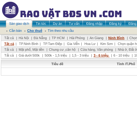
Sàn giao dịch
Tin tức
Dự án
Tư vấn
Đăng nhập
Đăng ký
Đăng 
Cần bán
Cho thuê
Tìm theo nhu cầu
Tất cả
|
Hà Nội
|
Đà Nẵng
|
TP HCM
|
Hải Phòng
|
An Giang
|
Ninh Bình
|
Chọn
Tất cả
|
TP.Ninh Bình
|
TP.Tam Điệp
|
Gia Viễn
|
Hoa Lư
|
Kim Sơn
|
Chọn quận h
Tất cả
|
Mặt phố, Mặt tiền
|
Chung cư ,căn hộ
|
Cửa hàng, Văn phòng
|
Nhà ở, Đất ở
Tất cả
|
Giá dưới 500k
|
500k - 1,5 triệu
|
1,5 - 3 triệu
|
3 - 6 triệu
|
6 - 10 triệu
|
1
Tiêu đề
Tỉnh /T.Phố