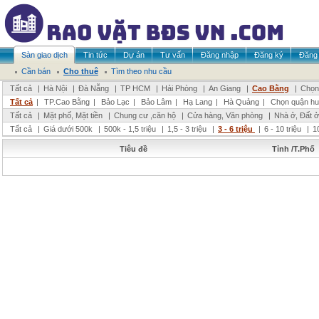
Sàn giao dịch
Tin tức
Dự án
Tư vấn
Đăng nhập
Đăng ký
Đăng 
Cần bán
Cho thuê
Tìm theo nhu cầu
Tất cả
|
Hà Nội
|
Đà Nẵng
|
TP HCM
|
Hải Phòng
|
An Giang
|
Cao Bằng
|
Chọn 
Tất cả
|
TP.Cao Bằng
|
Bảo Lạc
|
Bảo Lâm
|
Hạ Lang
|
Hà Quảng
|
Chọn quận hu
Tất cả
|
Mặt phố, Mặt tiền
|
Chung cư ,căn hộ
|
Cửa hàng, Văn phòng
|
Nhà ở, Đất ở
Tất cả
|
Giá dưới 500k
|
500k - 1,5 triệu
|
1,5 - 3 triệu
|
3 - 6 triệu
|
6 - 10 triệu
|
1
Tiêu đề
Tỉnh /T.Phố