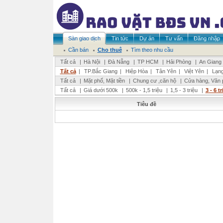
Sàn giao dịch
Tin tức
Dự án
Tư vấn
Đăng nhập
Cần bán
Cho thuê
Tìm theo nhu cầu
Tất cả
|
Hà Nội
|
Đà Nẵng
|
TP HCM
|
Hải Phòng
|
An Giang
Tất cả
|
TP.Bắc Giang
|
Hiệp Hòa
|
Tân Yên
|
Việt Yên
|
Lạng
Tất cả
|
Mặt phố, Mặt tiền
|
Chung cư ,căn hộ
|
Cửa hàng, Văn 
Tất cả
|
Giá dưới 500k
|
500k - 1,5 triệu
|
1,5 - 3 triệu
|
3 - 6 t
Tiêu đề