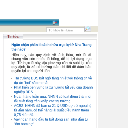
Tin tức
Ngăn chặn phân lô tách thửa trục lợi ở Nha Trang
thế nào?
Hiện nay, các quy định về tách thửa, mở lối đi
chung vẫn còn nhiều lổ hổng, dễ bị lợi dụng trục
lợi. Từ thực tế này, địa phương cần rà soát lại các
quy định, từ đó có hướng dẫn chi tiết để đảm bảo
quyền lợi cho người dân.
Thị trường BĐS bất ngờ tăng nhiệt với thông tin về
dự án “hot” sắp ra mắt
Phát triển bền vững là xu hướng tất yếu của doanh
nghiệp BĐS
Ngân hàng tuần qua: NHNN có loạt động thái mới,
lãi suất tăng trên khắp các thị trường
ACBS: NHNN đã bán ra 21 tỷ USD dự trữ ngoại tệ
từ đầu năm, có thể nâng lãi suất điều hành thêm
0,75 điểm %
Vay ngân hàng đầu tư bất động sản, nhà đầu tư
"ôm bom nợ"