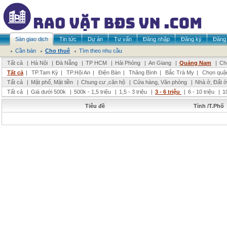
Sàn giao dịch
Tin tức
Dự án
Tư vấn
Đăng nhập
Đăng ký
Đăng 
Cần bán
Cho thuê
Tìm theo nhu cầu
Tất cả
|
Hà Nội
|
Đà Nẵng
|
TP HCM
|
Hải Phòng
|
An Giang
|
Quảng Nam
|
Ch
Tất cả
|
TP.Tam Kỳ
|
TP.Hội An
|
Điện Bàn
|
Thăng Bình
|
Bắc Trà My
|
Chọn quậ
Tất cả
|
Mặt phố, Mặt tiền
|
Chung cư ,căn hộ
|
Cửa hàng, Văn phòng
|
Nhà ở, Đất ở
Tất cả
|
Giá dưới 500k
|
500k - 1,5 triệu
|
1,5 - 3 triệu
|
3 - 6 triệu
|
6 - 10 triệu
|
1
Tiêu đề
Tỉnh /T.Phố