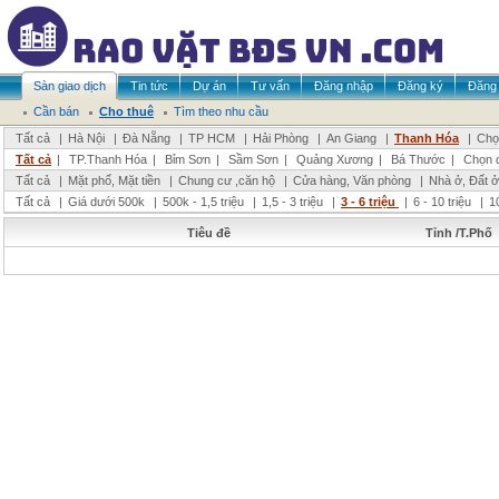
Sàn giao dịch
Tin tức
Dự án
Tư vấn
Đăng nhập
Đăng ký
Đăng 
Cần bán
Cho thuê
Tìm theo nhu cầu
Tất cả
|
Hà Nội
|
Đà Nẵng
|
TP HCM
|
Hải Phòng
|
An Giang
|
Thanh Hóa
|
Chọ
Tất cả
|
TP.Thanh Hóa
|
Bỉm Sơn
|
Sầm Sơn
|
Quảng Xương
|
Bá Thước
|
Chọn 
Tất cả
|
Mặt phố, Mặt tiền
|
Chung cư ,căn hộ
|
Cửa hàng, Văn phòng
|
Nhà ở, Đất ở
Tất cả
|
Giá dưới 500k
|
500k - 1,5 triệu
|
1,5 - 3 triệu
|
3 - 6 triệu
|
6 - 10 triệu
|
1
Tiêu đề
Tỉnh /T.Phố