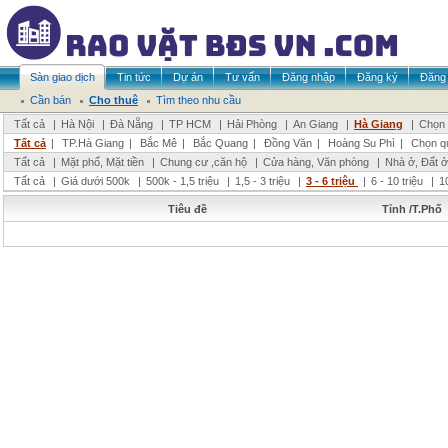
Sàn giao dịch
Tin tức
Dự án
Tư vấn
Đăng nhập
Đăng ký
Đăng 
Cần bán
Cho thuê
Tìm theo nhu cầu
Tất cả
|
Hà Nội
|
Đà Nẵng
|
TP HCM
|
Hải Phòng
|
An Giang
|
Hà Giang
|
Chọn 
Tất cả
|
TP.Hà Giang
|
Bắc Mê
|
Bắc Quang
|
Đồng Văn
|
Hoàng Su Phì
|
Chọn q
Tất cả
|
Mặt phố, Mặt tiền
|
Chung cư ,căn hộ
|
Cửa hàng, Văn phòng
|
Nhà ở, Đất ở
Tất cả
|
Giá dưới 500k
|
500k - 1,5 triệu
|
1,5 - 3 triệu
|
3 - 6 triệu
|
6 - 10 triệu
|
1
Tiêu đề
Tỉnh /T.Phố