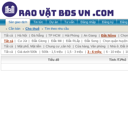
Sàn giao dịch
Tin tức
Dự án
Tư vấn
Đăng nhập
Đăng ký
Đăng 
Cần bán
Cho thuê
Tìm theo nhu cầu
Tất cả
|
Hà Nội
|
Đà Nẵng
|
TP HCM
|
Hải Phòng
|
An Giang
|
Đắk Nông
|
Chọn 
Tất cả
|
Cư Jút
|
Đắk Glong
|
Đắk Mil
|
Đắk RLấp
|
Đắk Song
|
Chọn quận huyện
Tất cả
|
Mặt phố, Mặt tiền
|
Chung cư ,căn hộ
|
Cửa hàng, Văn phòng
|
Nhà ở, Đất ở
Tất cả
|
Giá dưới 500k
|
500k - 1,5 triệu
|
1,5 - 3 triệu
|
3 - 6 triệu
|
6 - 10 triệu
|
1
Tiêu đề
Tỉnh /T.Phố