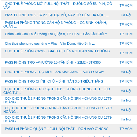
CHO THUÊ PHÒNG MỚI FULL NỘI THẤT – ĐƯỜNG SỐ 53, P.14, GÒ
TP HCM
VẤP
PASS PHÒNG 1N1K - 37M2 TẠI ĐẠI MỖ, NAM TỪ LIÊM, HÀ NỘI - ...
Hà Nội
PASS LẠI PHÒNG TRONG CĂN HỘ 3 PHÒNG – CC BÌNH KHÁNH,
TP HCM
QUẬN ...
Chính Chủ Cho Thuê Phòng Trọ Quận 8, TP HCM – Gần Cầu Chữ Y
TP HCM
Cho thuê phòng trọ gác lửng – Phạm Văn Đồng, Hiệp Bình ...
TP HCM
CHO THUÊ PHÒNG 32M2 - GIÁ TỐT, TIỆN NGHI, AN NINH ĐƯỜNG
TP HCM
...
PASS PHÒNG TRỌ –PHƯỜNG 15-TÂN BÌNH - 22M2 - 3TR300
TP HCM
CHO THUÊ PHÒNG TRỌ MỚI – 326 KIM GIANG – VÀO Ở NGAY
Hà Nội
PASS PHÒNG TRỌ CHÍNH CHỦ – BÌNH TÂN 3,5 TRIỆU/THÁNG
TP HCM
CHO THUÊ PHÒNG TRỌ SẠCH ĐẸP – KHÔNG CHUNG CHỦ – GIỜ
Hà Nội
GIẤC TỰ ...
CC- CHO THUÊ 2 PHÒNG TRONG CĂN HỘ 3PN – CHUNG CƯ 17T9
Hà Nội
HOÀNG ...
CC- CHO THUÊ 2 PHÒNG TRONG CĂN HỘ 3PN – CHUNG CƯ 17T9
Hà Nội
HOÀNG ...
CC- CHO THUÊ 2 PHÒNG TRONG CĂN HỘ 3PN – CHUNG CƯ 17T9
Hà Nội
HOÀNG ...
PASS LẠI PHÒNG QUẬN 7 – FULL NỘI THẤT – DỌN VÀO Ở NGAY
TP HCM