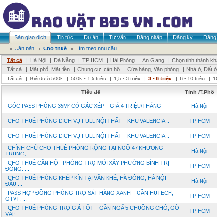
Sàn giao dịch
Tin tức
Dự án
Tư vấn
Đăng nhập
Đăng ký
Đăng 
Cần bán
Cho thuê
Tìm theo nhu cầu
Tất cả
|
Hà Nội
|
Đà Nẵng
|
TP HCM
|
Hải Phòng
|
An Giang
|
Chọn tỉnh thành kh
Tất cả
|
Mặt phố, Mặt tiền
|
Chung cư ,căn hộ
|
Cửa hàng, Văn phòng
|
Nhà ở, Đất ở
Tất cả
|
Giá dưới 500k
|
500k - 1,5 triệu
|
1,5 - 3 triệu
|
3 - 6 triệu
|
6 - 10 triệu
|
1
Tiêu đề
Tỉnh /T.Phố
GÓC PASS PHÒNG 35M² CÓ GÁC XÉP – GIÁ 4 TRIỆU/THÁNG
Hà Nội
CHO THUÊ PHÒNG DỊCH VỤ FULL NỘI THẤT – KHU VALENCIA ...
TP HCM
CHO THUÊ PHÒNG DỊCH VỤ FULL NỘI THẤT – KHU VALENCIA ...
TP HCM
CHÍNH CHỦ CHO THUÊ PHÒNG RỘNG TẠI NGÕ 47 KHƯƠNG
Hà Nội
TRUNG, ...
CHO THUÊ CĂN HỘ - PHÒNG TRỌ MỚI XÂY PHƯỜNG BÌNH TRỊ
TP HCM
ĐÔNG, ...
CHO THUÊ PHÒNG KHÉP KÍN TẠI VĂN KHÊ, HÀ ĐÔNG, HÀ NỘI -
Hà Nội
ĐẦU ...
PASS HỢP ĐỒNG PHÒNG TRỌ SÁT HÀNG XANH – GẦN HUTECH,
TP HCM
GTVT, ...
CHO THUÊ PHÒNG TRỌ GIÁ TỐT – GẦN NGÃ 5 CHUỒNG CHÓ, GÒ
TP HCM
VẤP