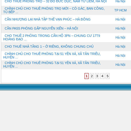
CHO THUÊ PHÒNG TRỌ – 32 ĐỖ ĐỨC DỤC, NAM TỪ LIÊM, HÀ NỘI
Hà Nội
CHÍNH CHỦ CHO THUÊ PHÒNG TRỌ MỚI – CÓ GÁC, BAN CÔNG,
TP HCM
TỦ BẾP ...
CẦN NHƯỢNG LẠI NHÀ TẬP THỂ VẠN PHÚC – HÀ ĐÔNG
Hà Nội
CẦN PASS PHÒNG GẤP NGUYỄN XIỂN – HÀ NỘI
Hà Nội
CHO THUÊ 2 PHÒNG TRONG CĂN HỘ 3PN – CHUNG CƯ 17T9
Hà Nội
HOÀNG ĐẠO ...
CHO THUÊ NHÀ TẦNG 1 – Ở RIÊNG, KHÔNG CHUNG CHỦ
Hà Nội
CHÍNH CHỦ CHO THUÊ PHÒNG TẠI 51 YÊN XÁ, XÃ TÂN TRIỀU,
Hà Nội
HUYỆN ...
CHÍNH CHỦ CHO THUÊ PHÒNG TẠI 51 YÊN XÁ, XÃ TÂN TRIỀU,
Hà Nội
HUYỆN ...
1
2
3
4
5