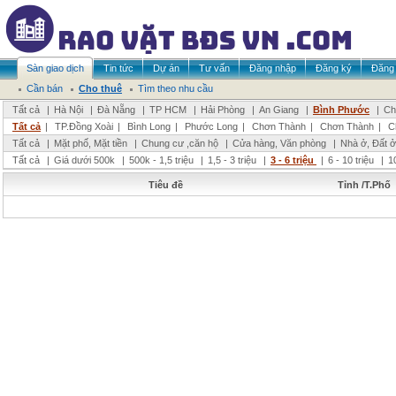
Sàn giao dịch
Tin tức
Dự án
Tư vấn
Đăng nhập
Đăng ký
Đăng 
Cần bán
Cho thuê
Tìm theo nhu cầu
Tất cả
|
Hà Nội
|
Đà Nẵng
|
TP HCM
|
Hải Phòng
|
An Giang
|
Bình Phước
|
Ch
Tất cả
|
TP.Đồng Xoài
|
Bình Long
|
Phước Long
|
Chơn Thành
|
Chơn Thành
|
C
Tất cả
|
Mặt phố, Mặt tiền
|
Chung cư ,căn hộ
|
Cửa hàng, Văn phòng
|
Nhà ở, Đất ở
Tất cả
|
Giá dưới 500k
|
500k - 1,5 triệu
|
1,5 - 3 triệu
|
3 - 6 triệu
|
6 - 10 triệu
|
1
Tiêu đề
Tỉnh /T.Phố