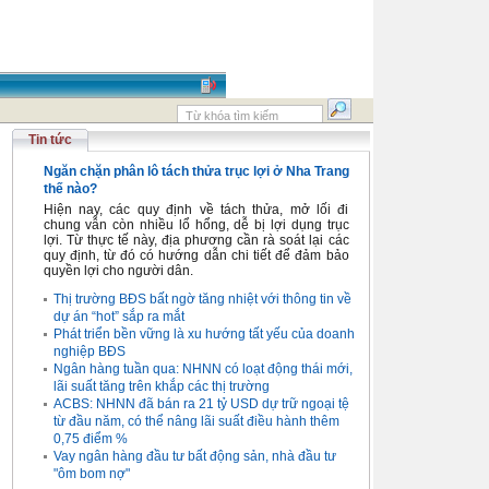
Tin tức
Ngăn chặn phân lô tách thửa trục lợi ở Nha Trang
thế nào?
Hiện nay, các quy định về tách thửa, mở lối đi
chung vẫn còn nhiều lổ hổng, dễ bị lợi dụng trục
lợi. Từ thực tế này, địa phương cần rà soát lại các
quy định, từ đó có hướng dẫn chi tiết để đảm bảo
quyền lợi cho người dân.
Thị trường BĐS bất ngờ tăng nhiệt với thông tin về
dự án “hot” sắp ra mắt
Phát triển bền vững là xu hướng tất yếu của doanh
nghiệp BĐS
Ngân hàng tuần qua: NHNN có loạt động thái mới,
lãi suất tăng trên khắp các thị trường
ACBS: NHNN đã bán ra 21 tỷ USD dự trữ ngoại tệ
từ đầu năm, có thể nâng lãi suất điều hành thêm
0,75 điểm %
Vay ngân hàng đầu tư bất động sản, nhà đầu tư
"ôm bom nợ"