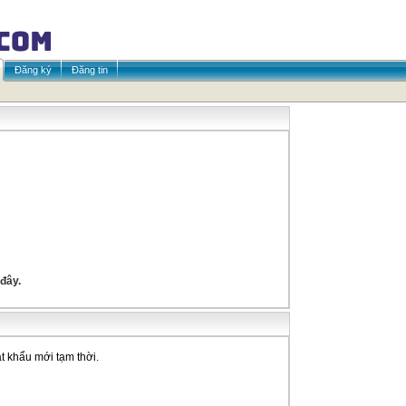
Đăng ký
Đăng tin
 đây.
t khẩu mới tạm thời.