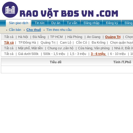
Sàn giao dịch
Tin tức
Dự án
Tư vấn
Đăng nhập
Đăng ký
Đăng 
Cần bán
Cho thuê
Tìm theo nhu cầu
Tất cả
|
Hà Nội
|
Đà Nẵng
|
TP HCM
|
Hải Phòng
|
An Giang
|
Quảng Trị
|
Chọn 
Tất cả
|
TP.Đông Hà
|
Quảng Trị
|
Cam Lộ
|
Cồn Cỏ
|
Đa Krông
|
Chọn quận huy
Tất cả
|
Mặt phố, Mặt tiền
|
Chung cư ,căn hộ
|
Cửa hàng, Văn phòng
|
Nhà ở, Đất ở
Tất cả
|
Giá dưới 500k
|
500k - 1,5 triệu
|
1,5 - 3 triệu
|
3 - 6 triệu
|
6 - 10 triệu
|
1
Tiêu đề
Tỉnh /T.Phố