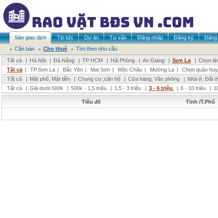
Sàn giao dịch
Tin tức
Dự án
Tư vấn
Đăng nhập
Đăng ký
Đăng 
Cần bán
Cho thuê
Tìm theo nhu cầu
Tất cả
|
Hà Nội
|
Đà Nẵng
|
TP HCM
|
Hải Phòng
|
An Giang
|
Sơn La
|
Chọn tỉ
Tất cả
|
TP.Sơn La
|
Bắc Yên
|
Mai Sơn
|
Mộc Châu
|
Mường La
|
Chọn quận huy
Tất cả
|
Mặt phố, Mặt tiền
|
Chung cư ,căn hộ
|
Cửa hàng, Văn phòng
|
Nhà ở, Đất ở
Tất cả
|
Giá dưới 500k
|
500k - 1,5 triệu
|
1,5 - 3 triệu
|
3 - 6 triệu
|
6 - 10 triệu
|
1
Tiêu đề
Tỉnh /T.Phố