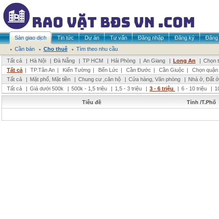
Sàn giao dịch
Tin tức
Dự án
Tư vấn
Đăng nhập
Đăng ký
Đăng 
Cần bán
Cho thuê
Tìm theo nhu cầu
Tất cả
|
Hà Nội
|
Đà Nẵng
|
TP HCM
|
Hải Phòng
|
An Giang
|
Long An
|
Chọn t
Tất cả
|
TP.Tân An
|
Kiến Tường
|
Bến Lức
|
Cần Đước
|
Cần Giuộc
|
Chọn quận
Tất cả
|
Mặt phố, Mặt tiền
|
Chung cư ,căn hộ
|
Cửa hàng, Văn phòng
|
Nhà ở, Đất ở
Tất cả
|
Giá dưới 500k
|
500k - 1,5 triệu
|
1,5 - 3 triệu
|
3 - 6 triệu
|
6 - 10 triệu
|
1
Tiêu đề
Tỉnh /T.Phố