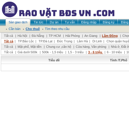
Sàn giao dịch
Tin tức
Dự án
Tư vấn
Đăng nhập
Đăng ký
Đăng 
Cần bán
Cho thuê
Tìm theo nhu cầu
Tất cả
|
Hà Nội
|
Đà Nẵng
|
TP HCM
|
Hải Phòng
|
An Giang
|
Lâm Đồng
|
Chọn
Tất cả
|
TP.Bảo Lộc
|
TP.Đà Lạt
|
Đức Trọng
|
Lâm Hà
|
Di Linh
|
Chọn quận huy
Tất cả
|
Mặt phố, Mặt tiền
|
Chung cư ,căn hộ
|
Cửa hàng, Văn phòng
|
Nhà ở, Đất ở
Tất cả
|
Giá dưới 500k
|
500k - 1,5 triệu
|
1,5 - 3 triệu
|
3 - 6 triệu
|
6 - 10 triệu
|
1
Tiêu đề
Tỉnh /T.Phố