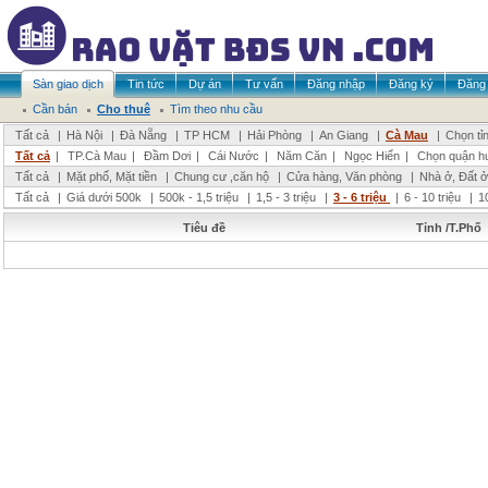
Sàn giao dịch
Tin tức
Dự án
Tư vấn
Đăng nhập
Đăng ký
Đăng 
Cần bán
Cho thuê
Tìm theo nhu cầu
Tất cả
|
Hà Nội
|
Đà Nẵng
|
TP HCM
|
Hải Phòng
|
An Giang
|
Cà Mau
|
Chọn tỉ
Tất cả
|
TP.Cà Mau
|
Đầm Dơi
|
Cái Nước
|
Năm Căn
|
Ngọc Hiển
|
Chọn quận h
Tất cả
|
Mặt phố, Mặt tiền
|
Chung cư ,căn hộ
|
Cửa hàng, Văn phòng
|
Nhà ở, Đất ở
Tất cả
|
Giá dưới 500k
|
500k - 1,5 triệu
|
1,5 - 3 triệu
|
3 - 6 triệu
|
6 - 10 triệu
|
1
Tiêu đề
Tỉnh /T.Phố