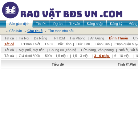
Sàn giao dịch
Tin tức
Dự án
Tư vấn
Đăng nhập
Đăng ký
Đăng 
Cần bán
Cho thuê
Tìm theo nhu cầu
Tất cả
|
Hà Nội
|
Đà Nẵng
|
TP HCM
|
Hải Phòng
|
An Giang
|
Bình Thuận
|
Chọ
Tất cả
|
TP.Phan Thiết
|
La Gi
|
Bắc Bình
|
Đức Linh
|
Tánh Linh
|
Chọn quận huy
Tất cả
|
Mặt phố, Mặt tiền
|
Chung cư ,căn hộ
|
Cửa hàng, Văn phòng
|
Nhà ở, Đất ở
Tất cả
|
Giá dưới 500k
|
500k - 1,5 triệu
|
1,5 - 3 triệu
|
3 - 6 triệu
|
6 - 10 triệu
|
1
Tiêu đề
Tỉnh /T.Phố