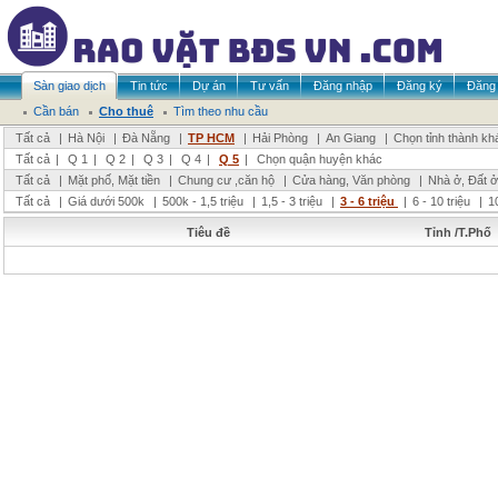
Sàn giao dịch
Tin tức
Dự án
Tư vấn
Đăng nhập
Đăng ký
Đăng 
Cần bán
Cho thuê
Tìm theo nhu cầu
Tất cả
|
Hà Nội
|
Đà Nẵng
|
TP HCM
|
Hải Phòng
|
An Giang
|
Chọn tỉnh thành kh
Tất cả
|
Q 1
|
Q 2
|
Q 3
|
Q 4
|
Q 5
|
Chọn quận huyện khác
Tất cả
|
Mặt phố, Mặt tiền
|
Chung cư ,căn hộ
|
Cửa hàng, Văn phòng
|
Nhà ở, Đất ở
Tất cả
|
Giá dưới 500k
|
500k - 1,5 triệu
|
1,5 - 3 triệu
|
3 - 6 triệu
|
6 - 10 triệu
|
1
Tiêu đề
Tỉnh /T.Phố