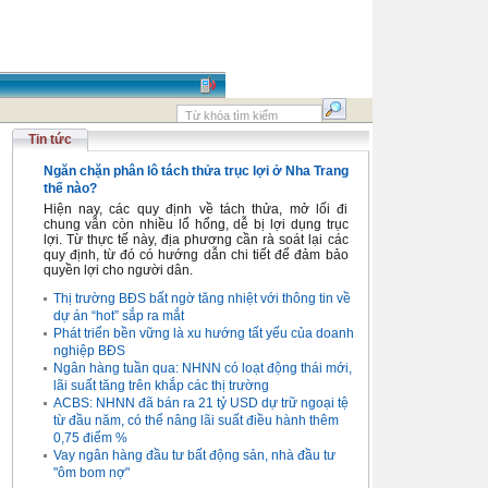
Tin tức
Ngăn chặn phân lô tách thửa trục lợi ở Nha Trang
thế nào?
Hiện nay, các quy định về tách thửa, mở lối đi
chung vẫn còn nhiều lổ hổng, dễ bị lợi dụng trục
lợi. Từ thực tế này, địa phương cần rà soát lại các
quy định, từ đó có hướng dẫn chi tiết để đảm bảo
quyền lợi cho người dân.
Thị trường BĐS bất ngờ tăng nhiệt với thông tin về
dự án “hot” sắp ra mắt
Phát triển bền vững là xu hướng tất yếu của doanh
nghiệp BĐS
Ngân hàng tuần qua: NHNN có loạt động thái mới,
lãi suất tăng trên khắp các thị trường
ACBS: NHNN đã bán ra 21 tỷ USD dự trữ ngoại tệ
từ đầu năm, có thể nâng lãi suất điều hành thêm
0,75 điểm %
Vay ngân hàng đầu tư bất động sản, nhà đầu tư
"ôm bom nợ"