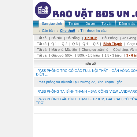
Sàn giao dịch
Tin tức
Dự án
Tư vấn
Đăng nhập
Cần bán
Cho thuê
Tìm theo nhu cầu
Tất cả
|
Hà Nội
|
Đà Nẵng
|
TP HCM
|
Hải Phòng
|
An Giang
Tất cả
|
Q 1
|
Q 2
|
Q 3
|
Q 4
|
Q 5
|
Bình Thạnh
|
Chọn 
Tất cả
|
Mặt phố, Mặt tiền
|
Chung cư ,căn hộ
|
Cửa hàng, Văn 
Tất cả
|
Giá dưới 500k
|
500k - 1,5 triệu
|
1,5 - 3 triệu
|
3 - 6 t
Tiêu đề
PASS PHÒNG TRỌ CÓ GÁC FULL NỘI THẤT – GẦN VÒNG XO
ĐIỆN ...
Pass phòng full nội thất Tại Phường 22, Bình Thạnh - gần ...
PASS PHÒNG TẠI BÌNH THẠNH – BAN CÔNG VIEW LANDMARK 
PASS PHÒNG GẤP BÌNH THẠNH – TPHCM, GÁC CAO, CÓ CỬA
TRỜI