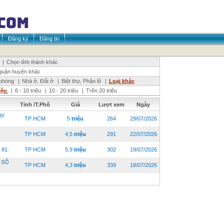
Đăng ký
Đăng tin
|
Chọn tỉnh thành khác
quận huyện khác
phòng
|
Nhà ở, Đất ở
|
Biệt thự, Phân lô
|
Loại khác
riệu
|
6 - 10 triệu
|
10 - 20 triệu
|
Trên 20 triệu
Tỉnh /T.Phố
Giá
Lượt xem
Ngày
AY
TP HCM
5
triệu
264
29/07/2026
TP HCM
4,5
triệu
291
22/07/2026
81.
TP HCM
5,9
triệu
302
19/07/2026
 SỔ
TP HCM
4,3
triệu
339
18/07/2026