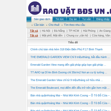
Sàn giao dịch
Tin tức
Dự án
Tư vấn
Đăng nhập
Cần bán
Cho thuê
Tìm theo nhu cầu
Tất cả
|
Hà Nội
|
Đà Nẵng
|
TP HCM
|
Hải Phòng
|
An Giang
Tất cả
|
Mặt phố, Mặt tiền
|
Chung cư ,căn hộ
|
Cửa hàng, Văn
Tiêu đề
Chính chủ bán nhà hẻm 318 Điện Biên Phủ P.17 Bình Thạnh
THE EMERALD GARDEN VIEW Chỉ 9 triệu/tháng, bắt đầu hành ...
Emerald Garden View mang đến giải pháp giúp bạn giải pháp ...
TT AVIO tại Dĩ An Bình Dương chỉ 35tr/m2 Nơi an cư lý tưởng ...
The Emerald Garden View chỉ từ 9 triệu/tháng sở hữu nhà ...
The Emerald Boulevard, mọi điểm đến đều trở nên gần hơn mặt ...
Bán nhà quậnHoàng Mai – Nhà Mới Kính Coong – Ô Tô Đỗ Cửa – .
Bán nhà quậnHoàng Mai – Nhà Mới Kính Coong – Ô Tô Đỗ Cửa – .
Bán nhà quậnHoàng Mai – Nhà Mới Kính Coong – Ô Tô Đỗ Cửa – .