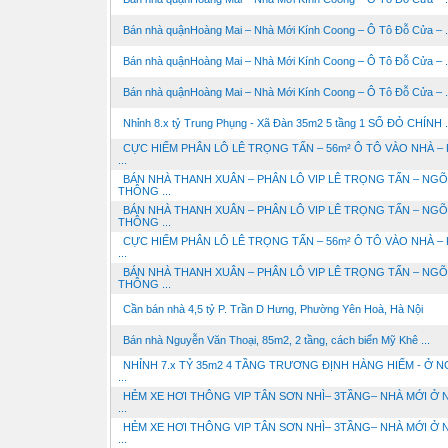
Bán nhà quậnHoàng Mai – Nhà Mới Kính Coong – Ô Tô Đỗ Cửa – .
Bán nhà quậnHoàng Mai – Nhà Mới Kính Coong – Ô Tô Đỗ Cửa – .
Bán nhà quậnHoàng Mai – Nhà Mới Kính Coong – Ô Tô Đỗ Cửa – .
Nhỉnh 8.x tỷ Trung Phụng - Xã Đàn 35m2 5 tầng 1 SỔ ĐỎ CHÍNH .
CỰC HIẾM PHÂN LÔ LÊ TRỌNG TẤN – 56m² Ô TÔ VÀO NHÀ – 
...
BÁN NHÀ THANH XUÂN – PHÂN LÔ VIP LÊ TRỌNG TẤN – NGÕ
THÔNG ...
BÁN NHÀ THANH XUÂN – PHÂN LÔ VIP LÊ TRỌNG TẤN – NGÕ
THÔNG ...
CỰC HIẾM PHÂN LÔ LÊ TRỌNG TẤN – 56m² Ô TÔ VÀO NHÀ – 
...
BÁN NHÀ THANH XUÂN – PHÂN LÔ VIP LÊ TRỌNG TẤN – NGÕ
THÔNG ...
Cần bán nhà 4,5 tỷ P. Trần D Hưng, Phường Yên Hoà, Hà Nội
Bán nhà Nguyễn Văn Thoại, 85m2, 2 tầng, cách biển Mỹ Khê ...
NHỈNH 7.x TỶ 35m2 4 TẦNG TRƯƠNG ĐỊNH HÀNG HIẾM - Ở NG
...
HẺM XE HƠI THÔNG VIP TÂN SƠN NHÌ– 3TẦNG– NHÀ MỚI Ở 
...
HẺM XE HƠI THÔNG VIP TÂN SƠN NHÌ– 3TẦNG– NHÀ MỚI Ở 
...