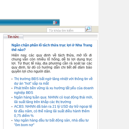
Tin tức
Ngăn chặn phân lô tách thửa trục lợi ở Nha Trang
thế nào?
Hiện nay, các quy định về tách thửa, mở lối đi
chung vẫn còn nhiều lổ hổng, dễ bị lợi dụng trục
lợi. Từ thực tế này, địa phương cần rà soát lại các
quy định, từ đó có hướng dẫn chi tiết để đảm bảo
quyền lợi cho người dân.
Thị trường BĐS bất ngờ tăng nhiệt với thông tin về
dự án “hot” sắp ra mắt
Phát triển bền vững là xu hướng tất yếu của doanh
nghiệp BĐS
Ngân hàng tuần qua: NHNN có loạt động thái mới,
lãi suất tăng trên khắp các thị trường
ACBS: NHNN đã bán ra 21 tỷ USD dự trữ ngoại tệ
từ đầu năm, có thể nâng lãi suất điều hành thêm
0,75 điểm %
Vay ngân hàng đầu tư bất động sản, nhà đầu tư
"ôm bom nợ"