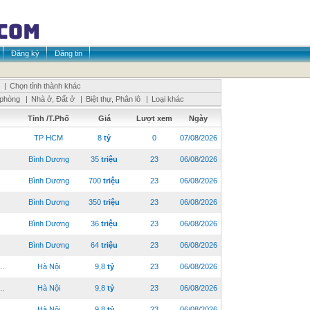
Đăng ký
Đăng tin
|
Chọn tỉnh thành khác
 phòng
|
Nhà ở, Đất ở
|
Biệt thự, Phân lô
|
Loại khác
Tỉnh /T.Phố
Giá
Lượt xem
Ngày
TP HCM
8
tỷ
0
07/08/2026
Bình Dương
35
triệu
23
06/08/2026
Bình Dương
700
triệu
23
06/08/2026
Bình Dương
350
triệu
23
06/08/2026
Bình Dương
36
triệu
23
06/08/2026
Bình Dương
64
triệu
23
06/08/2026
..
Hà Nội
9,8
tỷ
23
06/08/2026
..
Hà Nội
9,8
tỷ
23
06/08/2026
..
Hà Nội
9,8
tỷ
23
06/08/2026