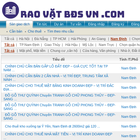
Sàn giao dịch
Tin tức
Dự án
Tư vấn
Đăng nhập
Đăng ký
Đăng 
Cần bán
Cho thuê
Tìm theo nhu cầu
Tất cả
|
Hà Nội
|
Đà Nẵng
|
TP HCM
|
Hải Phòng
|
An Giang
|
Nam Định
|
Chọn 
Tất cả
|
TP.Nam Định
|
Giao Thủy
|
Hải Hậu
|
Mỹ Lộc
|
Nam Trực
|
Chọn quận h
Tất cả
|
Mặt phố, Mặt tiền
|
Chung cư ,căn hộ
|
Cửa hàng, Văn phòng
|
Nhà ở, Đất 
Tiêu đề
Tỉnh /T.Phố
CHÍNH CHỦ CẦN BÁN GẤP LÔ ĐẤT ĐẸP – GIÁ CỰC TỐT TẠI TP
Nam Định
NAM ...
CHÍNH CHỦ CẦN BÁN 2 CĂN NHÀ – VỊ TRÍ ĐẸP, TRUNG TÂM XÃ
Nam Định
NINH ...
CHÍNH CHỦ CHO THUÊ MẶT BẰNG KINH DOANH ĐẸP – VỊ TRÍ ĐẮC
Nam Định
ĐỊA ...
ĐỒ GỖ THƯ QUỲNH Chuyên TRANH GỖ CHỮ PHONG THỦY – ĐẸP-
Nam Định
SANG ...
ĐỒ GỖ THƯ QUỲNH Chuyên TRANH GỖ CHỮ PHONG THỦY – ĐẸP-
Nam Định
SANG ...
ĐỒ GỖ THƯ QUỲNH Chuyên TRANH GỖ CHỮ PHONG THỦY – ĐẸP-
Nam Định
SANG ...
Cho thuê kho xưởng tại Ý Yên, Nam Định dt 2600m2 giá 120 ...
Nam Định
CHÍNH CHỦ CHO THUÊ NHÀ MẶT TIỀN – VỊ TRÍ KINH DOANH ĐẸP
Nam Định
...