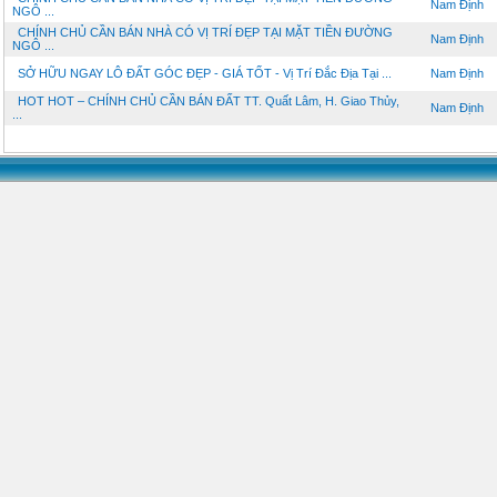
Nam Định
NGÔ ...
CHÍNH CHỦ CẦN BÁN NHÀ CÓ VỊ TRÍ ĐẸP TẠI MẶT TIỀN ĐƯỜNG
Nam Định
NGÔ ...
SỞ HỮU NGAY LÔ ĐẤT GÓC ĐẸP - GIÁ TỐT - Vị Trí Đắc Địa Tại ...
Nam Định
HOT HOT – CHÍNH CHỦ CẦN BÁN ĐẤT TT. Quất Lâm, H. Giao Thủy,
Nam Định
...