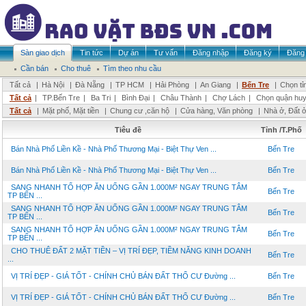
Sàn giao dịch
Tin tức
Dự án
Tư vấn
Đăng nhập
Đăng ký
Đăng 
Cần bán
Cho thuê
Tìm theo nhu cầu
Tất cả
|
Hà Nội
|
Đà Nẵng
|
TP HCM
|
Hải Phòng
|
An Giang
|
Bến Tre
|
Chọn tỉ
Tất cả
|
TP.Bến Tre
|
Ba Tri
|
Bình Đại
|
Châu Thành
|
Chợ Lách
|
Chọn quận hu
Tất cả
|
Mặt phố, Mặt tiền
|
Chung cư ,căn hộ
|
Cửa hàng, Văn phòng
|
Nhà ở, Đất 
Tiêu đề
Tỉnh /T.Phố
Bán Nhà Phố Liền Kề - Nhà Phố Thương Mại - Biệt Thự Ven ...
Bến Tre
Bán Nhà Phố Liền Kề - Nhà Phố Thương Mại - Biệt Thự Ven ...
Bến Tre
SANG NHANH TỔ HỢP ĂN UỐNG GẦN 1.000M² NGAY TRUNG TÂM
Bến Tre
TP BẾN ...
SANG NHANH TỔ HỢP ĂN UỐNG GẦN 1.000M² NGAY TRUNG TÂM
Bến Tre
TP BẾN ...
SANG NHANH TỔ HỢP ĂN UỐNG GẦN 1.000M² NGAY TRUNG TÂM
Bến Tre
TP BẾN ...
CHO THUÊ ĐẤT 2 MẶT TIỀN – VỊ TRÍ ĐẸP, TIỀM NĂNG KINH DOANH
Bến Tre
...
VỊ TRÍ ĐẸP - GIÁ TỐT - CHÍNH CHỦ BÁN ĐẤT THỔ CƯ Đường ...
Bến Tre
VỊ TRÍ ĐẸP - GIÁ TỐT - CHÍNH CHỦ BÁN ĐẤT THỔ CƯ Đường ...
Bến Tre