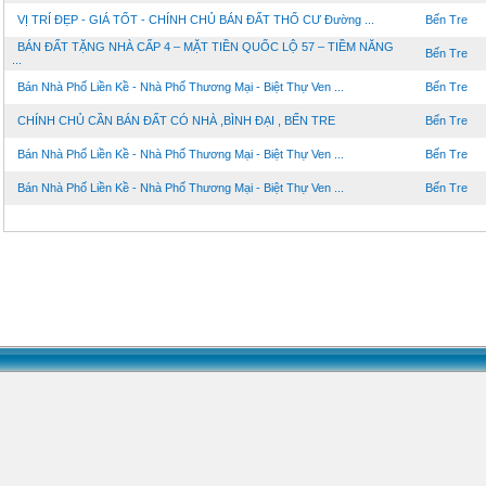
VỊ TRÍ ĐẸP - GIÁ TỐT - CHÍNH CHỦ BÁN ĐẤT THỔ CƯ Đường ...
Bến Tre
BÁN ĐẤT TẶNG NHÀ CẤP 4 – MẶT TIỀN QUỐC LỘ 57 – TIỀM NĂNG
Bến Tre
...
Bán Nhà Phố Liền Kề - Nhà Phố Thương Mại - Biệt Thự Ven ...
Bến Tre
CHÍNH CHỦ CẦN BÁN ĐẤT CÓ NHÀ ,BÌNH ĐẠI , BẾN TRE
Bến Tre
Bán Nhà Phố Liền Kề - Nhà Phố Thương Mại - Biệt Thự Ven ...
Bến Tre
Bán Nhà Phố Liền Kề - Nhà Phố Thương Mại - Biệt Thự Ven ...
Bến Tre