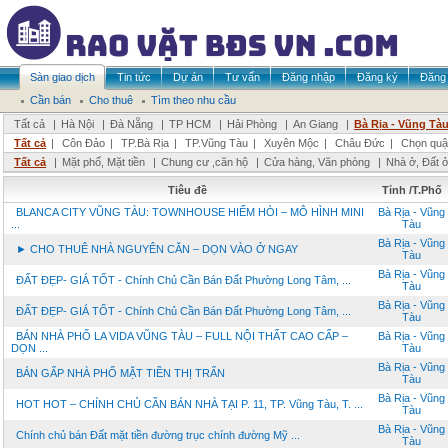
Sàn giao dịch
Tin tức
Dự án
Tư vấn
Đăng nhập
Đăng ký
Đăng 
Cần bán
Cho thuê
Tìm theo nhu cầu
Tất cả
|
Hà Nội
|
Đà Nẵng
|
TP HCM
|
Hải Phòng
|
An Giang
|
Bà Rịa - Vũng Tà
Tất cả
|
Côn Đảo
|
TP.Bà Rịa
|
TP.Vũng Tàu
|
Xuyên Mộc
|
Châu Đức
|
Chọn quậ
Tất cả
|
Mặt phố, Mặt tiền
|
Chung cư ,căn hộ
|
Cửa hàng, Văn phòng
|
Nhà ở, Đất 
Tiêu đề
Tỉnh /T.Phố
BLANCA CITY VŨNG TÀU: TOWNHOUSE HIẾM HÒI – MÔ HÌNH MINI
Bà Rịa - Vũng
...
Tàu
Bà Rịa - Vũng
► CHO THUÊ NHÀ NGUYÊN CĂN – DỌN VÀO Ở NGAY
Tàu
Bà Rịa - Vũng
ĐẤT ĐẸP- GIÁ TỐT - Chính Chủ Cần Bán Đất Phường Long Tâm, ...
Tàu
Bà Rịa - Vũng
ĐẤT ĐẸP- GIÁ TỐT - Chính Chủ Cần Bán Đất Phường Long Tâm, ...
Tàu
BÁN NHÀ PHỐ LA VIDA VŨNG TÀU – FULL NỘI THẤT CAO CẤP –
Bà Rịa - Vũng
DỌN ...
Tàu
Bà Rịa - Vũng
BÁN GẤP NHÀ PHỐ MẶT TIỀN THỊ TRẤN
Tàu
Bà Rịa - Vũng
HOT HOT – CHÍNH CHỦ CẦN BÁN NHÀ TẠI P. 11, TP. Vũng Tàu, T. ...
Tàu
Bà Rịa - Vũng
Chính chủ bán Đất mặt tiền đường trục chính đường Mỹ ...
Tàu