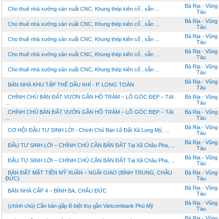
Bà Rịa - Vũng
Cho thuê nhà xưởng sản xuất CNC, Khung thép kiên cố , sẵn ...
Tàu
Bà Rịa - Vũng
Cho thuê nhà xưởng sản xuất CNC, Khung thép kiên cố , sẵn ...
Tàu
Bà Rịa - Vũng
Cho thuê nhà xưởng sản xuất CNC, Khung thép kiên cố , sẵn ...
Tàu
Bà Rịa - Vũng
Cho thuê nhà xưởng sản xuất CNC, Khung thép kiên cố , sẵn ...
Tàu
Bà Rịa - Vũng
Cho thuê nhà xưởng sản xuất CNC, Khung thép kiên cố , sẵn ...
Tàu
Bà Rịa - Vũng
BÁN NHÀ KHU TẬP THỂ DẦU KHÍ - P. LONG TOÀN
Tàu
CHÍNH CHỦ BÁN ĐẤT VƯỜN GẦN HỒ TRÀM – LÔ GÓC ĐẸP – TẠI
Bà Rịa - Vũng
...
Tàu
CHÍNH CHỦ BÁN ĐẤT VƯỜN GẦN HỒ TRÀM – LÔ GÓC ĐẸP – TẠI
Bà Rịa - Vũng
...
Tàu
Bà Rịa - Vũng
CƠ HỘI ĐẦU TƯ SINH LỜI - Chính Chủ Bán Lô Đất Xã Long Mỹ, ...
Tàu
Bà Rịa - Vũng
ĐẦU TƯ SINH LỜI – CHÍNH CHỦ CẦN BÁN ĐẤT Tại Xã Châu Pha, ...
Tàu
Bà Rịa - Vũng
ĐẦU TƯ SINH LỜI – CHÍNH CHỦ CẦN BÁN ĐẤT Tại Xã Châu Pha, ...
Tàu
BÁN ĐẤT MẶT TIỀN MỸ XUÂN – NGÃI GIAO (BÌNH TRUNG, CHÂU
Bà Rịa - Vũng
ĐỨC)
Tàu
Bà Rịa - Vũng
BÁN NHÀ CẤP 4 – BÌNH BA, CHÂU ĐỨC
Tàu
Bà Rịa - Vũng
(chính chủ) Cần bán gấp lô biệt thự gần Vietcombank Phú Mỹ
Tàu
Bà Rịa - Vũng