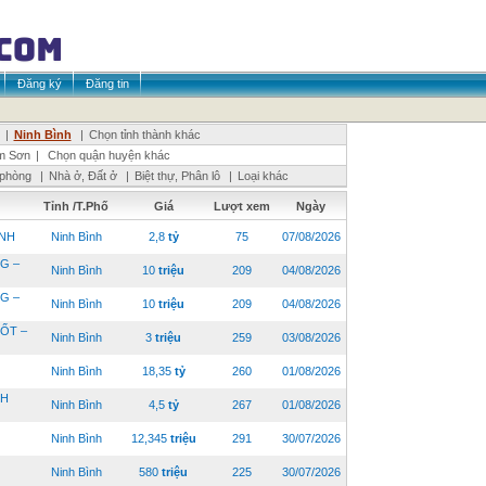
Đăng ký
Đăng tin
|
Ninh Bình
|
Chọn tỉnh thành khác
m Sơn
|
Chọn quận huyện khác
 phòng
|
Nhà ở, Đất ở
|
Biệt thự, Phân lô
|
Loại khác
Tỉnh /T.Phố
Giá
Lượt xem
Ngày
ÌNH
Ninh Bình
2,8
tỷ
75
07/08/2026
G –
Ninh Bình
10
triệu
209
04/08/2026
G –
Ninh Bình
10
triệu
209
04/08/2026
ỐT –
Ninh Bình
3
triệu
259
03/08/2026
Ninh Bình
18,35
tỷ
260
01/08/2026
NH
Ninh Bình
4,5
tỷ
267
01/08/2026
Ninh Bình
12,345
triệu
291
30/07/2026
Ninh Bình
580
triệu
225
30/07/2026