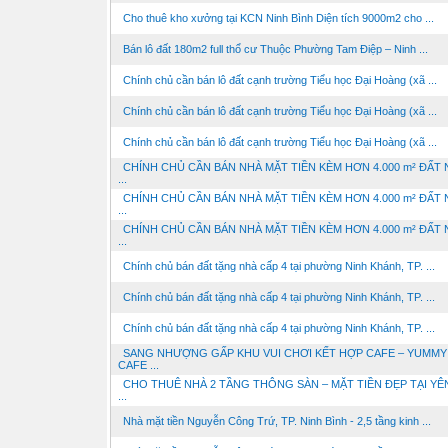
Cho thuê kho xưởng tại KCN Ninh Bình Diện tích 9000m2 cho ...
Bán lô đất 180m2 full thổ cư Thuộc Phường Tam Điệp – Ninh ...
Chính chủ cần bán lô đất cạnh trường Tiểu học Đại Hoàng (xã ...
Chính chủ cần bán lô đất cạnh trường Tiểu học Đại Hoàng (xã ...
Chính chủ cần bán lô đất cạnh trường Tiểu học Đại Hoàng (xã ...
CHÍNH CHỦ CẦN BÁN NHÀ MẶT TIỀN KÈM HƠN 4.000 m² ĐẤT
...
CHÍNH CHỦ CẦN BÁN NHÀ MẶT TIỀN KÈM HƠN 4.000 m² ĐẤT
...
CHÍNH CHỦ CẦN BÁN NHÀ MẶT TIỀN KÈM HƠN 4.000 m² ĐẤT
...
Chính chủ bán đất tặng nhà cấp 4 tại phường Ninh Khánh, TP. ...
Chính chủ bán đất tặng nhà cấp 4 tại phường Ninh Khánh, TP. ...
Chính chủ bán đất tặng nhà cấp 4 tại phường Ninh Khánh, TP. ...
SANG NHƯỢNG GẤP KHU VUI CHƠI KẾT HỢP CAFE – YUMMY 
CAFE ...
CHO THUÊ NHÀ 2 TẦNG THÔNG SÀN – MẶT TIỀN ĐẸP TẠI YÊ
...
Nhà mặt tiền Nguyễn Công Trứ, TP. Ninh Bình - 2,5 tầng kinh ...