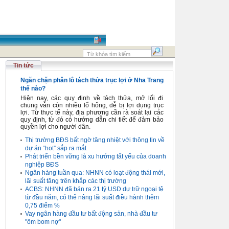
Tin tức
Ngăn chặn phân lô tách thửa trục lợi ở Nha Trang
thế nào?
Hiện nay, các quy định về tách thửa, mở lối đi
chung vẫn còn nhiều lổ hổng, dễ bị lợi dụng trục
lợi. Từ thực tế này, địa phương cần rà soát lại các
quy định, từ đó có hướng dẫn chi tiết để đảm bảo
quyền lợi cho người dân.
Thị trường BĐS bất ngờ tăng nhiệt với thông tin về
dự án “hot” sắp ra mắt
Phát triển bền vững là xu hướng tất yếu của doanh
nghiệp BĐS
Ngân hàng tuần qua: NHNN có loạt động thái mới,
lãi suất tăng trên khắp các thị trường
ACBS: NHNN đã bán ra 21 tỷ USD dự trữ ngoại tệ
từ đầu năm, có thể nâng lãi suất điều hành thêm
0,75 điểm %
Vay ngân hàng đầu tư bất động sản, nhà đầu tư
"ôm bom nợ"