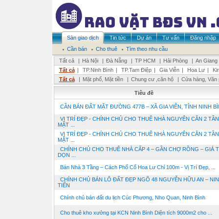
Sàn giao dịch
Tin tức
Dự án
Tư vấn
Đăng nhập
Cần bán
Cho thuê
Tìm theo nhu cầu
Tất cả
|
Hà Nội
|
Đà Nẵng
|
TP HCM
|
Hải Phòng
|
An Giang
Tất cả
|
TP.Ninh Bình
|
TP.Tam Điệp
|
Gia Viễn
|
Hoa Lư
|
Ki
Tất cả
|
Mặt phố, Mặt tiền
|
Chung cư ,căn hộ
|
Cửa hàng, Văn
Tiêu đề
CẦN BÁN ĐẤT MẶT ĐƯỜNG 477B – XÃ GIA VIỄN, TỈNH NINH B
VỊ TRÍ ĐẸP - CHÍNH CHỦ CHO THUÊ NHÀ NGUYÊN CĂN 2 TẦN
MẶT ...
VỊ TRÍ ĐẸP - CHÍNH CHỦ CHO THUÊ NHÀ NGUYÊN CĂN 2 TẦN
MẶT ...
CHÍNH CHỦ CHO THUÊ NHÀ CẤP 4 – GẦN CHỢ RỒNG – GIÁ T
DỌN ...
Bán Nhà 3 Tầng – Cách Phố Cổ Hoa Lư Chỉ 100m - Vị Trí Đẹp, ...
CHÍNH CHỦ BÁN LÔ ĐẤT ĐẸP NGÕ 48 NGUYỄN HỮU AN – NI
TIẾN
Chính chủ bán đất du lịch Cúc Phương, Nho Quan, Ninh Bình
Cho thuê kho xưởng tại KCN Ninh Bình Diện tích 9000m2 cho ...