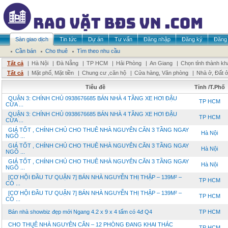
Sàn giao dịch
Tin tức
Dự án
Tư vấn
Đăng nhập
Đăng ký
Đăng 
Cần bán
Cho thuê
Tìm theo nhu cầu
Tất cả
|
Hà Nội
|
Đà Nẵng
|
TP HCM
|
Hải Phòng
|
An Giang
|
Chọn tỉnh thành kh
Tất cả
|
Mặt phố, Mặt tiền
|
Chung cư ,căn hộ
|
Cửa hàng, Văn phòng
|
Nhà ở, Đất 
Tiêu đề
Tỉnh /T.Phố
QUẬN 3: CHÍNH CHỦ 0938676685 BÁN NHÀ 4 TẦNG XE HƠI ĐẬU
TP HCM
CỬA ...
QUẬN 3: CHÍNH CHỦ 0938676685 BÁN NHÀ 4 TẦNG XE HƠI ĐẬU
TP HCM
CỬA ...
GIÁ TỐT , CHÍNH CHỦ CHO THUÊ NHÀ NGUYÊN CĂN 3 TẦNG NGAY
Hà Nội
NGÕ ...
GIÁ TỐT , CHÍNH CHỦ CHO THUÊ NHÀ NGUYÊN CĂN 3 TẦNG NGAY
Hà Nội
NGÕ ...
GIÁ TỐT , CHÍNH CHỦ CHO THUÊ NHÀ NGUYÊN CĂN 3 TẦNG NGAY
Hà Nội
NGÕ ...
[CƠ HỘI ĐẦU TƯ QUẬN 7] BÁN NHÀ NGUYỄN THỊ THẬP – 139M² –
TP HCM
CÓ ...
[CƠ HỘI ĐẦU TƯ QUẬN 7] BÁN NHÀ NGUYỄN THỊ THẬP – 139M² –
TP HCM
CÓ ...
Bán nhà showbiz đẹp mới Ngang 4.2 x 9 x 4 tấm có 4đ Q4
TP HCM
CHO THUÊ NHÀ NGUYÊN CĂN – 12 PHÒNG ĐANG KHAI THÁC
TP HCM