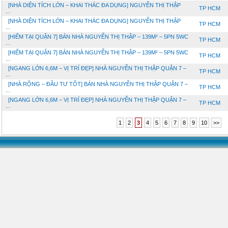
[NHÀ DIỆN TÍCH LỚN – KHAI THÁC ĐA DỤNG] NGUYỄN THỊ THẬP
TP HCM
...
[NHÀ DIỆN TÍCH LỚN – KHAI THÁC ĐA DỤNG] NGUYỄN THỊ THẬP
TP HCM
...
[HIẾM TẠI QUẬN 7] BÁN NHÀ NGUYỄN THỊ THẬP – 139M² – 5PN 5WC
TP HCM
...
[HIẾM TẠI QUẬN 7] BÁN NHÀ NGUYỄN THỊ THẬP – 139M² – 5PN 5WC
TP HCM
...
[NGANG LỚN 6,6M – VỊ TRÍ ĐẸP] NHÀ NGUYỄN THỊ THẬP QUẬN 7 –
TP HCM
...
[NHÀ RỘNG – ĐẦU TƯ TỐT] BÁN NHÀ NGUYỄN THỊ THẬP QUẬN 7 –
TP HCM
...
[NGANG LỚN 6,6M – VỊ TRÍ ĐẸP] NHÀ NGUYỄN THỊ THẬP QUẬN 7 –
TP HCM
...
1
2
3
4
5
6
7
8
9
10
>>