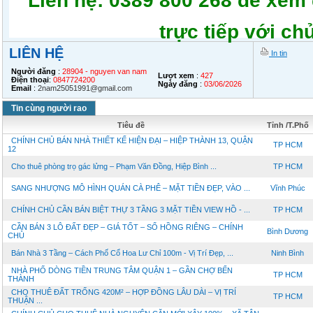
Liên hệ: 0389 800 268 để xem 
trực tiếp với chủ
LIÊN HỆ
In tin
Người đăng
:
28904 - nguyen van nam
Lượt xem
:
427
Điện thoại
:
0847724200
Ngày đăng
:
03/06/2026
Email
:
2nam25051991@gmail.com
Tin cùng người rao
Tiêu đề
Tỉnh /T.Phố
CHÍNH CHỦ BÁN NHÀ THIẾT KẾ HIỆN ĐẠI – HIỆP THÀNH 13, QUẬN
TP HCM
12
Cho thuê phòng trọ gác lửng – Phạm Văn Đồng, Hiệp Bình ...
TP HCM
SANG NHƯỢNG MÔ HÌNH QUÁN CÀ PHÊ – MẶT TIỀN ĐẸP, VÀO ...
Vĩnh Phúc
CHÍNH CHỦ CẦN BÁN BIỆT THỰ 3 TẦNG 3 MẶT TIỀN VIEW HỒ - ...
TP HCM
CẦN BÁN 3 LÔ ĐẤT ĐẸP – GIÁ TỐT – SỔ HỒNG RIÊNG – CHÍNH
Bình Dương
CHỦ
Bán Nhà 3 Tầng – Cách Phố Cổ Hoa Lư Chỉ 100m - Vị Trí Đẹp, ...
Ninh Bình
NHÀ PHỐ DÒNG TIỀN TRUNG TÂM QUẬN 1 – GẦN CHỢ BẾN
TP HCM
THÀNH
CHO THUÊ ĐẤT TRỐNG 420M² – HỢP ĐỒNG LÂU DÀI – VỊ TRÍ
TP HCM
THUẬN ...