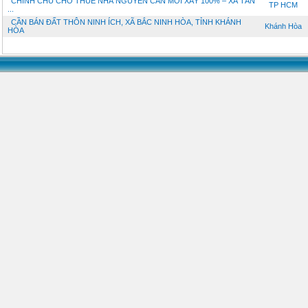
CHÍNH CHỦ CHO THUÊ NHÀ NGUYÊN CĂN MỚI XÂY 100% – XÃ TÂN
TP HCM
...
CẦN BÁN ĐẤT THÔN NINH ÍCH, XÃ BẮC NINH HÒA, TỈNH KHÁNH
Khánh Hòa
HÒA