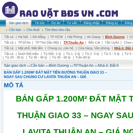
Sàn giao dịch
Tin tức
Dự án
Tư vấn
Đăng nhập
Đăng ký
Đăng 
Cần bán
Cho thuê
Tìm theo nhu cầu
Tất cả
|
Hà Nội
|
Đà Nẵng
|
TP HCM
|
Hải Phòng
|
An Giang
|
Bình Dương
|
Ch
Tất cả
|
TP.Dĩ An
|
TP.Thủ Dầu Một
|
TP.Thuận An
|
Bến Cát
|
Tân Uyên
|
Chọn 
Tất cả
|
Mặt phố, Mặt tiền
|
Chung cư ,căn hộ
|
Cửa hàng, Văn phòng
|
Nhà ở, Đất 
Tất cả
|
Dưới 500 triệu
|
Từ 500 -1 tỷ
|
Từ 1 -2 tỷ
|
Từ 2 -3 tỷ
|
Từ 3 – 5 tỷ
|
Từ 5 –
|
Từ 20 - 30 tỷ
|
Từ 30 - 40 tỷ
|
Từ 40 - 60 tỷ
|
Trên 60 tỷ
>>
>>
>>
>>
Sàn giao dịch
Cần bán
Bình Dương
TP.Thuận An
Nhà ở, Đất ở
BÁN GẤP 1.200M² ĐẤT MẶT TIỀN ĐƯỜNG THUẬN GIAO 33 –
NGAY SAU CHUNG CƯ LAVITA THUẬN AN – GIÁ
MÔ TẢ
BÁN GẤP 1.200M² ĐẤT MẶT
THUẬN GIAO 33 – NGAY SA
LAVITA THUẬN AN – GIÁ N