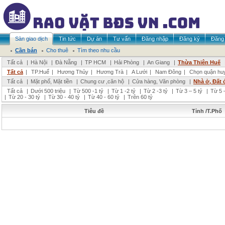
Sàn giao dịch
Tin tức
Dự án
Tư vấn
Đăng nhập
Đăng ký
Đăng 
Cần bán
Cho thuê
Tìm theo nhu cầu
Tất cả
|
Hà Nội
|
Đà Nẵng
|
TP HCM
|
Hải Phòng
|
An Giang
|
Thừa Thiên Huế
Tất cả
|
TP.Huế
|
Hương Thủy
|
Hương Trà
|
A Lưới
|
Nam Đông
|
Chọn quận hu
Tất cả
|
Mặt phố, Mặt tiền
|
Chung cư ,căn hộ
|
Cửa hàng, Văn phòng
|
Nhà ở, Đất 
Tất cả
|
Dưới 500 triệu
|
Từ 500 -1 tỷ
|
Từ 1 -2 tỷ
|
Từ 2 -3 tỷ
|
Từ 3 – 5 tỷ
|
Từ 5 –
|
Từ 20 - 30 tỷ
|
Từ 30 - 40 tỷ
|
Từ 40 - 60 tỷ
|
Trên 60 tỷ
Tiêu đề
Tỉnh /T.Phố