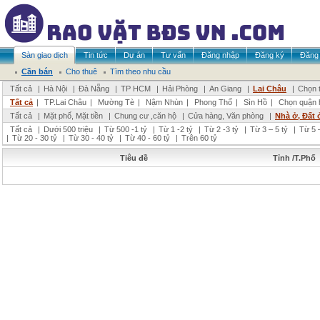
Sàn giao dịch
Tin tức
Dự án
Tư vấn
Đăng nhập
Đăng ký
Đăng 
Cần bán
Cho thuê
Tìm theo nhu cầu
Tất cả
|
Hà Nội
|
Đà Nẵng
|
TP HCM
|
Hải Phòng
|
An Giang
|
Lai Châu
|
Chọn t
Tất cả
|
TP.Lai Châu
|
Mường Tè
|
Nậm Nhùn
|
Phong Thổ
|
Sìn Hồ
|
Chọn quận 
Tất cả
|
Mặt phố, Mặt tiền
|
Chung cư ,căn hộ
|
Cửa hàng, Văn phòng
|
Nhà ở, Đất 
Tất cả
|
Dưới 500 triệu
|
Từ 500 -1 tỷ
|
Từ 1 -2 tỷ
|
Từ 2 -3 tỷ
|
Từ 3 – 5 tỷ
|
Từ 5 –
|
Từ 20 - 30 tỷ
|
Từ 30 - 40 tỷ
|
Từ 40 - 60 tỷ
|
Trên 60 tỷ
Tiêu đề
Tỉnh /T.Phố