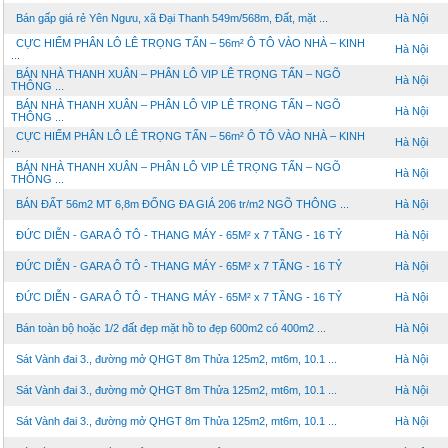
Bán gấp giá rẻ Yên Ngưu, xã Đại Thanh 549m/568m, Đất, mặt ...
Hà Nội
CỰC HIẾM PHÂN LÔ LÊ TRỌNG TẤN – 56m² Ô TÔ VÀO NHÀ – KINH
Hà Nội
...
BÁN NHÀ THANH XUÂN – PHÂN LÔ VIP LÊ TRỌNG TẤN – NGÕ
Hà Nội
THÔNG ...
BÁN NHÀ THANH XUÂN – PHÂN LÔ VIP LÊ TRỌNG TẤN – NGÕ
Hà Nội
THÔNG ...
CỰC HIẾM PHÂN LÔ LÊ TRỌNG TẤN – 56m² Ô TÔ VÀO NHÀ – KINH
Hà Nội
...
BÁN NHÀ THANH XUÂN – PHÂN LÔ VIP LÊ TRỌNG TẤN – NGÕ
Hà Nội
THÔNG ...
BÁN ĐẤT 56m2 MT 6,8m ĐỐNG ĐA GIÁ 206 tr/m2 NGÕ THÔNG ...
Hà Nội
ĐỨC DIỄN - GARA Ô TÔ - THANG MÁY - 65M² x 7 TẦNG - 16 TỶ
Hà Nội
ĐỨC DIỄN - GARA Ô TÔ - THANG MÁY - 65M² x 7 TẦNG - 16 TỶ
Hà Nội
ĐỨC DIỄN - GARA Ô TÔ - THANG MÁY - 65M² x 7 TẦNG - 16 TỶ
Hà Nội
Bán toàn bộ hoặc 1/2 đất đẹp mặt hồ to đẹp 600m2 có 400m2 ...
Hà Nội
Sát Vành đai 3., đường mở QHGT 8m Thửa 125m2, mt6m, 10.1 ...
Hà Nội
Sát Vành đai 3., đường mở QHGT 8m Thửa 125m2, mt6m, 10.1 ...
Hà Nội
Sát Vành đai 3., đường mở QHGT 8m Thửa 125m2, mt6m, 10.1 ...
Hà Nội