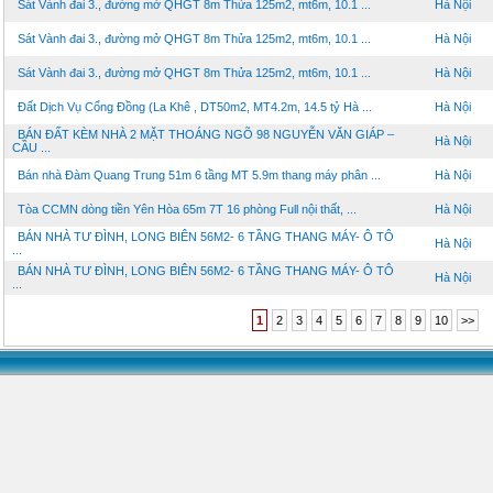
Sát Vành đai 3., đường mở QHGT 8m Thửa 125m2, mt6m, 10.1 ...
Hà Nội
Sát Vành đai 3., đường mở QHGT 8m Thửa 125m2, mt6m, 10.1 ...
Hà Nội
Sát Vành đai 3., đường mở QHGT 8m Thửa 125m2, mt6m, 10.1 ...
Hà Nội
Đất Dịch Vụ Cổng Đồng (La Khê , DT50m2, MT4.2m, 14.5 tỷ Hà ...
Hà Nội
BÁN ĐẤT KÈM NHÀ 2 MẶT THOÁNG NGÕ 98 NGUYỄN VĂN GIÁP –
Hà Nội
CẦU ...
Bán nhà Đàm Quang Trung 51m 6 tầng MT 5.9m thang máy phân ...
Hà Nội
Tòa CCMN dòng tiền Yên Hòa 65m 7T 16 phòng Full nội thất, ...
Hà Nội
BÁN NHÀ TƯ ĐÌNH, LONG BIÊN 56M2- 6 TẦNG THANG MÁY- Ô TÔ
Hà Nội
...
BÁN NHÀ TƯ ĐÌNH, LONG BIÊN 56M2- 6 TẦNG THANG MÁY- Ô TÔ
Hà Nội
...
1
2
3
4
5
6
7
8
9
10
>>