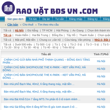
Sàn giao dịch
Tin tức
Dự án
Tư vấn
Đăng nhập
Đăng ký
Đăng 
Cần bán
Cho thuê
Tìm theo nhu cầu
Tất cả
|
Hà Nội
|
Đà Nẵng
|
TP HCM
|
Hải Phòng
|
An Giang
|
Chọn tỉnh thành k
Tất cả
|
Hoàn Kiếm
|
Hai Bà Trưng
|
Đống Đa
|
Tây Hồ
|
Thanh Xuân
|
Chọn quậ
Tất cả
|
Mặt phố, Mặt tiền
|
Chung cư ,căn hộ
|
Cửa hàng, Văn phòng
|
Nhà ở, Đất 
Tất cả
|
Dưới 500 triệu
|
Từ 500 -1 tỷ
|
Từ 1 -2 tỷ
|
Từ 2 -3 tỷ
|
Từ 3 – 5 tỷ
|
Từ 5 –
|
Từ 20 - 30 tỷ
|
Từ 30 - 40 tỷ
|
Từ 40 - 60 tỷ
|
Trên 60 tỷ
Tiêu đề
Tỉnh /T.Phố
CHÍNH CHỦ GỬI BÁN NHÀ PHỐ THỊNH QUANG – ĐỐNG ĐA 5 TẦNG
Hà Nội
PHÂN ...
CHÍNH CHỦ BÁN SHOPHOUSE THE K-PARK – KĐT VĂN PHÚ, HÀ
Hà Nội
ĐÔNG ...
CHÍNH CHỦ BÁN SHOPHOUSE THE K-PARK – KĐT VĂN PHÚ, HÀ
Hà Nội
ĐÔNG ...
Bán nhà phố Bạch Mai, 40m2, 6 tầng thang máy, mặt tiền ...
Hà Nội
Bán nhà phố Bạch Mai, 40m2, 6 tầng thang máy, mặt tiền ...
Hà Nội
Bán nhà Bát Khối 51m 7 tầng MT5.7m phân lô ô tô tránh nhỉnh ...
Hà Nội
Bán nhà Sài Đồng 40m 6 tầng MT4m lô góc kinh doanh ô tô ...
Hà Nội