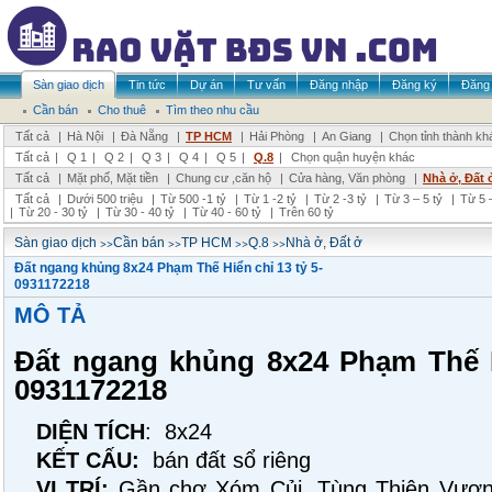
Sàn giao dịch
Tin tức
Dự án
Tư vấn
Đăng nhập
Đăng ký
Đăng 
Cần bán
Cho thuê
Tìm theo nhu cầu
Tất cả
|
Hà Nội
|
Đà Nẵng
|
TP HCM
|
Hải Phòng
|
An Giang
|
Chọn tỉnh thành kh
Tất cả
|
Q 1
|
Q 2
|
Q 3
|
Q 4
|
Q 5
|
Q.8
|
Chọn quận huyện khác
Tất cả
|
Mặt phố, Mặt tiền
|
Chung cư ,căn hộ
|
Cửa hàng, Văn phòng
|
Nhà ở, Đất 
Tất cả
|
Dưới 500 triệu
|
Từ 500 -1 tỷ
|
Từ 1 -2 tỷ
|
Từ 2 -3 tỷ
|
Từ 3 – 5 tỷ
|
Từ 5 –
|
Từ 20 - 30 tỷ
|
Từ 30 - 40 tỷ
|
Từ 40 - 60 tỷ
|
Trên 60 tỷ
>>
>>
>>
>>
Sàn giao dịch
Cần bán
TP HCM
Q.8
Nhà ở, Đất ở
Đất ngang khủng 8x24 Phạm Thế Hiển chỉ 13 tỷ 5-
0931172218
MÔ TẢ
Đất ngang khủng 8x24 Phạm Thế H
0931172218
DIỆN TÍCH
: 8x24
KẾT CẤU:
bán đất sổ riêng
VỊ TRÍ:
Gần chợ Xóm Củi, Tùng Thiện Vươn