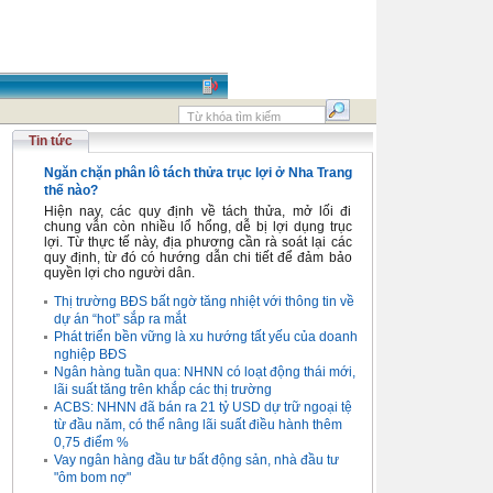
Tin tức
Ngăn chặn phân lô tách thửa trục lợi ở Nha Trang
thế nào?
Hiện nay, các quy định về tách thửa, mở lối đi
chung vẫn còn nhiều lổ hổng, dễ bị lợi dụng trục
lợi. Từ thực tế này, địa phương cần rà soát lại các
quy định, từ đó có hướng dẫn chi tiết để đảm bảo
quyền lợi cho người dân.
Thị trường BĐS bất ngờ tăng nhiệt với thông tin về
dự án “hot” sắp ra mắt
Phát triển bền vững là xu hướng tất yếu của doanh
nghiệp BĐS
Ngân hàng tuần qua: NHNN có loạt động thái mới,
lãi suất tăng trên khắp các thị trường
ACBS: NHNN đã bán ra 21 tỷ USD dự trữ ngoại tệ
từ đầu năm, có thể nâng lãi suất điều hành thêm
0,75 điểm %
Vay ngân hàng đầu tư bất động sản, nhà đầu tư
"ôm bom nợ"