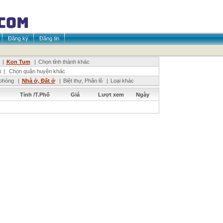
Đăng ký
Đăng tin
|
Kon Tum
|
Chọn tỉnh thành khác
i
|
Chọn quận huyện khác
phòng
|
Nhà ở, Đất ở
|
Biệt thự, Phân lô
|
Loại khác
Tỉnh /T.Phố
Giá
Lượt xem
Ngày