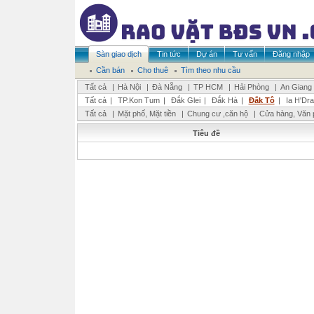
Sàn giao dịch
Tin tức
Dự án
Tư vấn
Đăng nhập
Cần bán
Cho thuê
Tìm theo nhu cầu
Tất cả
|
Hà Nội
|
Đà Nẵng
|
TP HCM
|
Hải Phòng
|
An Giang
Tất cả
|
TP.Kon Tum
|
Đắk Glei
|
Đắk Hà
|
Đắk Tô
|
Ia H'Dra
Tất cả
|
Mặt phố, Mặt tiền
|
Chung cư ,căn hộ
|
Cửa hàng, Văn 
Tiêu đề