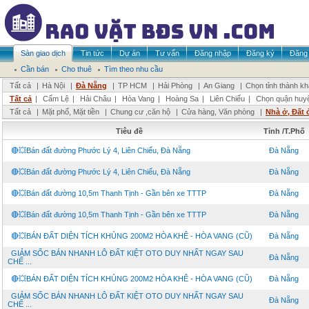
Sàn giao dịch
Tin tức
Dự án
Tư vấn
Đăng nhập
Đăng ký
Đăng 
Cần bán
Cho thuê
Tìm theo nhu cầu
Tất cả
|
Hà Nội
|
Đà Nẵng
|
TP HCM
|
Hải Phòng
|
An Giang
|
Chọn tỉnh thành k
Tất cả
|
Cẩm Lệ
|
Hải Châu
|
Hòa Vang
|
Hoàng Sa
|
Liên Chiểu
|
Chọn quận huy
Tất cả
|
Mặt phố, Mặt tiền
|
Chung cư ,căn hộ
|
Cửa hàng, Văn phòng
|
Nhà ở, Đất 
Tiêu đề
Tỉnh /T.Phố
🔴💥Bán đất đường Phước Lý 4, Liên Chiểu, Đà Nẵng
Đà Nẵng
🔴💥Bán đất đường Phước Lý 4, Liên Chiểu, Đà Nẵng
Đà Nẵng
🔴💥Bán đất đường 10,5m Thanh Tịnh - Gần bên xe TTTP
Đà Nẵng
🔴💥Bán đất đường 10,5m Thanh Tịnh - Gần bên xe TTTP
Đà Nẵng
🔴💥BÁN ĐẤT DIỆN TÍCH KHỦNG 200M2 HÒA KHÊ - HÒA VANG (CŨ)
Đà Nẵng
GIẢM SỐC BÁN NHANH LÔ ĐẤT KIỆT OTO DUY NHẤT NGAY SAU
Đà Nẵng
CHẾ ...
🔴💥BÁN ĐẤT DIỆN TÍCH KHỦNG 200M2 HÒA KHÊ - HÒA VANG (CŨ)
Đà Nẵng
GIẢM SỐC BÁN NHANH LÔ ĐẤT KIỆT OTO DUY NHẤT NGAY SAU
Đà Nẵng
CHẾ ...