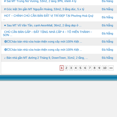
# Sát MT Trưng Nữ Vương, 53m2, 2 tầng 3PN, nhỉnh 4 tỷ
Đà Nẵng
# Góc kiệt 3m gần MT Nguyễn Hoàng, 53m2, 3 tầng đúc, 5.x tỷ
Đà Nẵng
HOT – CHÍNH CHỦ CẦN BÁN ĐẤT VỊ TRÍ ĐẸP TẠI Phường Hoà Quý
Đà Nẵng
...
♥ Sau MT Võ Văn Tần, cạnh AeonMall, 36m2, 2 tầng đẹp ở ...
Đà Nẵng
CHỦ CẦN BÁN GẤP – ĐẤT TẶNG NHÀ CẤP 4 – TÔ HIẾN THÀNH –
Đà Nẵng
SƠN ...
🔴💥Chào bán nhà vừa hoàn thiện xong xây mới 100% Kiệt ...
Đà Nẵng
🔴💥Chào bán nhà vừa hoàn thiện xong xây mới 100% Kiệt ...
Đà Nẵng
♪ Bán nhà gần MT đường 2 Tháng 9, DownTown, 31m2, 2 tầng, ...
Đà Nẵng
1
2
3
4
5
6
7
8
9
10
>>