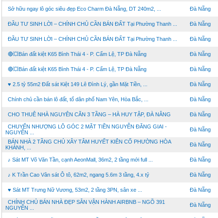
Sở hữu ngay lô góc siêu đẹp Eco Charm Đà Nẵng, DT 240m2, ...
Đà Nẵng
ĐẦU TƯ SINH LỜI – CHÍNH CHỦ CẦN BÁN ĐẤT Tại Phường Thanh ...
Đà Nẵng
ĐẦU TƯ SINH LỜI – CHÍNH CHỦ CẦN BÁN ĐẤT Tại Phường Thanh ...
Đà Nẵng
🔴💥Bán đất kiệt K65 Bình Thái 4 - P. Cẩm Lệ, TP Đà Nẵng
Đà Nẵng
🔴💥Bán đất kiệt K65 Bình Thái 4 - P. Cẩm Lệ, TP Đà Nẵng
Đà Nẵng
♥ 2.5 tỷ 55m2 Đất sát Kiệt 149 Lê Đình Lý, gần Mặt Tiền, ...
Đà Nẵng
Chính chủ cần bán lô đất, tổ dân phố Nam Yên, Hòa Bắc, ...
Đà Nẵng
CHO THUÊ NHÀ NGUYÊN CĂN 3 TẦNG – HÀ HUY TẬP, ĐÀ NẴNG
Đà Nẵng
CHUYỂN NHƯỢNG LÔ GÓC 2 MẶT TIỀN NGUYỄN ĐĂNG GIAI -
Đà Nẵng
NGUYỄN ...
BÁN NHÀ 2 TẦNG CHỦ XÂY TÂM HUYẾT KIÊN CỐ PHƯỜNG HÒA
Đà Nẵng
KHÁNH, ...
♪ Sát MT Võ Văn Tần, cạnh AeonMall, 36m2, 2 tầng mới full ...
Đà Nẵng
♪ K Trần Cao Vân sát Ô tô, 62m2, ngang 5.6m 3 tầng, 4.x tỷ
Đà Nẵng
♥ Sát MT Trưng Nữ Vương, 53m2, 2 tầng 3PN, sân xe ...
Đà Nẵng
CHÍNH CHỦ BÁN NHÀ ĐẸP SẴN VẬN HÀNH AIRBNB – NGÕ 391
Đà Nẵng
NGUYỄN ...