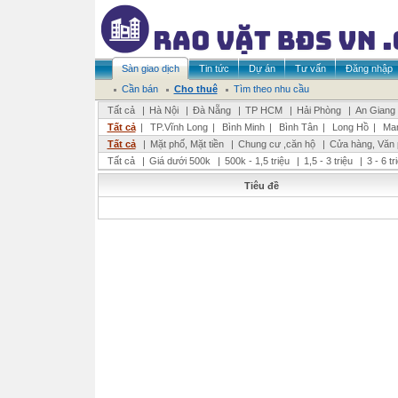
Sàn giao dịch
Tin tức
Dự án
Tư vấn
Đăng nhập
Cần bán
Cho thuê
Tìm theo nhu cầu
Tất cả
|
Hà Nội
|
Đà Nẵng
|
TP HCM
|
Hải Phòng
|
An Giang
Tất cả
|
TP.Vĩnh Long
|
Bình Minh
|
Bình Tân
|
Long Hồ
|
Man
Tất cả
|
Mặt phố, Mặt tiền
|
Chung cư ,căn hộ
|
Cửa hàng, Văn
Tất cả
|
Giá dưới 500k
|
500k - 1,5 triệu
|
1,5 - 3 triệu
|
3 - 6 t
Tiêu đề