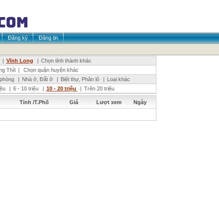
Đăng ký
Đăng tin
|
Vĩnh Long
|
Chọn tỉnh thành khác
g Thít
|
Chọn quận huyện khác
 phòng
|
Nhà ở, Đất ở
|
Biệt thự, Phân lô
|
Loại khác
riệu
|
6 - 10 triệu
|
10 - 20 triệu
|
Trên 20 triệu
Tỉnh /T.Phố
Giá
Lượt xem
Ngày