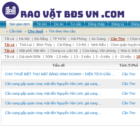
Sàn giao dịch
Tin tức
Dự án
Tư vấn
Đăng nhập
Đăng ký
Đăng 
Cần bán
Cho thuê
Tìm theo nhu cầu
Tất cả
|
Hà Nội
|
Đà Nẵng
|
TP HCM
|
Hải Phòng
|
An Giang
|
Cần Thơ
|
Chọn t
Tất cả
|
Thới Lai
|
Bình Thủy
|
Cái Răng
|
Cờ Đỏ
|
Ninh Kiều
|
Chọn quận huyện 
Tất cả
|
Mặt phố, Mặt tiền
|
Chung cư ,căn hộ
|
Cửa hàng, Văn phòng
|
Nhà ở, Đất 
Tất cả
|
Giá dưới 500k
|
500k - 1,5 triệu
|
1,5 - 3 triệu
|
3 - 6 triệu
|
6 - 10 triệu
|
10
Tiêu đề
Tỉnh /T.Phố
CHO THUÊ BIỆT THỰ MẶT BẰNG KINH DOANH – DIỆN TÍCH GẦN ...
Cần Thơ
Cần sang gấp quán chay mặt tiền Nguyễn Văn Linh, giá sang ...
Cần Thơ
Cần sang gấp quán chay mặt tiền Nguyễn Văn Linh, giá sang ...
Cần Thơ
Cần sang gấp quán chay mặt tiền Nguyễn Văn Linh, giá sang ...
Cần Thơ
Cần sang gấp quán chay mặt tiền Nguyễn Văn Linh, giá sang ...
Cần Thơ