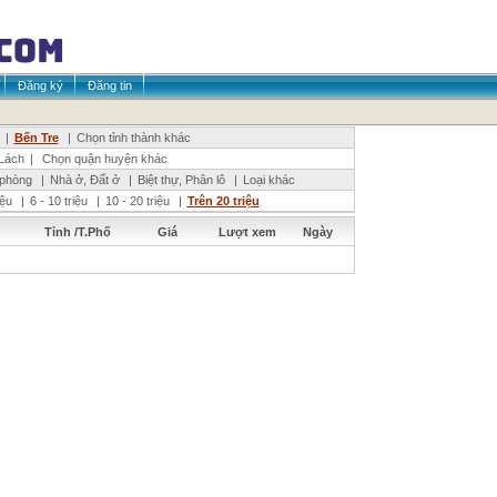
Đăng ký
Đăng tin
|
Bến Tre
|
Chọn tỉnh thành khác
Lách
|
Chọn quận huyện khác
 phòng
|
Nhà ở, Đất ở
|
Biệt thự, Phân lô
|
Loại khác
riệu
|
6 - 10 triệu
|
10 - 20 triệu
|
Trên 20 triệu
Tỉnh /T.Phố
Giá
Lượt xem
Ngày