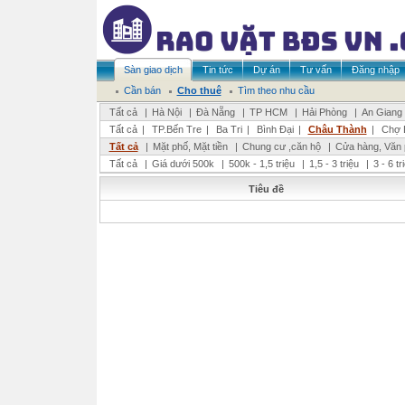
Sàn giao dịch
Tin tức
Dự án
Tư vấn
Đăng nhập
Cần bán
Cho thuê
Tìm theo nhu cầu
Tất cả
|
Hà Nội
|
Đà Nẵng
|
TP HCM
|
Hải Phòng
|
An Giang
Tất cả
|
TP.Bến Tre
|
Ba Tri
|
Bình Đại
|
Châu Thành
|
Chợ 
Tất cả
|
Mặt phố, Mặt tiền
|
Chung cư ,căn hộ
|
Cửa hàng, Văn
Tất cả
|
Giá dưới 500k
|
500k - 1,5 triệu
|
1,5 - 3 triệu
|
3 - 6 t
Tiêu đề