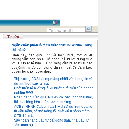
Tin tức
Ngăn chặn phân lô tách thửa trục lợi ở Nha Trang
thế nào?
Hiện nay, các quy định về tách thửa, mở lối đi
chung vẫn còn nhiều lổ hổng, dễ bị lợi dụng trục
lợi. Từ thực tế này, địa phương cần rà soát lại các
quy định, từ đó có hướng dẫn chi tiết để đảm bảo
quyền lợi cho người dân.
Thị trường BĐS bất ngờ tăng nhiệt với thông tin về
dự án “hot” sắp ra mắt
Phát triển bền vững là xu hướng tất yếu của doanh
nghiệp BĐS
Ngân hàng tuần qua: NHNN có loạt động thái mới,
lãi suất tăng trên khắp các thị trường
ACBS: NHNN đã bán ra 21 tỷ USD dự trữ ngoại tệ
từ đầu năm, có thể nâng lãi suất điều hành thêm
0,75 điểm %
Vay ngân hàng đầu tư bất động sản, nhà đầu tư
"ôm bom nợ"