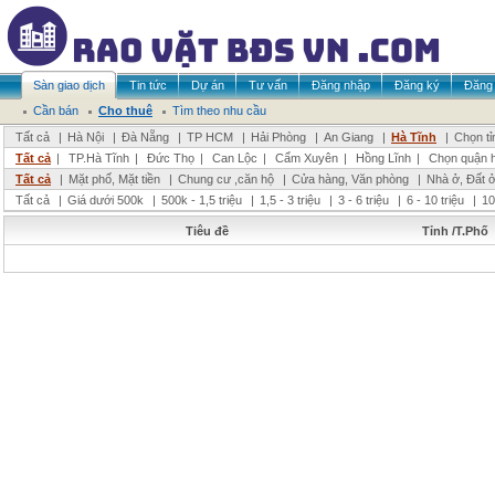
Sàn giao dịch
Tin tức
Dự án
Tư vấn
Đăng nhập
Đăng ký
Đăng 
Cần bán
Cho thuê
Tìm theo nhu cầu
Tất cả
|
Hà Nội
|
Đà Nẵng
|
TP HCM
|
Hải Phòng
|
An Giang
|
Hà Tĩnh
|
Chọn tỉ
Tất cả
|
TP.Hà Tĩnh
|
Đức Thọ
|
Can Lộc
|
Cẩm Xuyên
|
Hồng Lĩnh
|
Chọn quận 
Tất cả
|
Mặt phố, Mặt tiền
|
Chung cư ,căn hộ
|
Cửa hàng, Văn phòng
|
Nhà ở, Đất 
Tất cả
|
Giá dưới 500k
|
500k - 1,5 triệu
|
1,5 - 3 triệu
|
3 - 6 triệu
|
6 - 10 triệu
|
10
Tiêu đề
Tỉnh /T.Phố