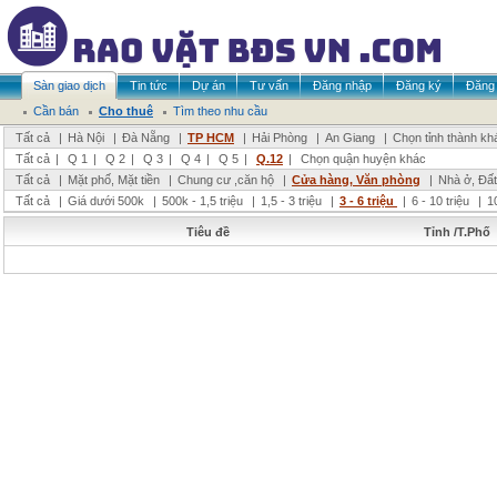
Sàn giao dịch
Tin tức
Dự án
Tư vấn
Đăng nhập
Đăng ký
Đăng 
Cần bán
Cho thuê
Tìm theo nhu cầu
Tất cả
|
Hà Nội
|
Đà Nẵng
|
TP HCM
|
Hải Phòng
|
An Giang
|
Chọn tỉnh thành kh
Tất cả
|
Q 1
|
Q 2
|
Q 3
|
Q 4
|
Q 5
|
Q.12
|
Chọn quận huyện khác
Tất cả
|
Mặt phố, Mặt tiền
|
Chung cư ,căn hộ
|
Cửa hàng, Văn phòng
|
Nhà ở, Đất
Tất cả
|
Giá dưới 500k
|
500k - 1,5 triệu
|
1,5 - 3 triệu
|
3 - 6 triệu
|
6 - 10 triệu
|
1
Tiêu đề
Tỉnh /T.Phố