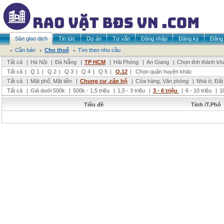
Sàn giao dịch
Tin tức
Dự án
Tư vấn
Đăng nhập
Đăng ký
Đăng 
Cần bán
Cho thuê
Tìm theo nhu cầu
Tất cả
|
Hà Nội
|
Đà Nẵng
|
TP HCM
|
Hải Phòng
|
An Giang
|
Chọn tỉnh thành kh
Tất cả
|
Q 1
|
Q 2
|
Q 3
|
Q 4
|
Q 5
|
Q.12
|
Chọn quận huyện khác
Tất cả
|
Mặt phố, Mặt tiền
|
Chung cư ,căn hộ
|
Cửa hàng, Văn phòng
|
Nhà ở, Đất
Tất cả
|
Giá dưới 500k
|
500k - 1,5 triệu
|
1,5 - 3 triệu
|
3 - 6 triệu
|
6 - 10 triệu
|
1
Tiêu đề
Tỉnh /T.Phố