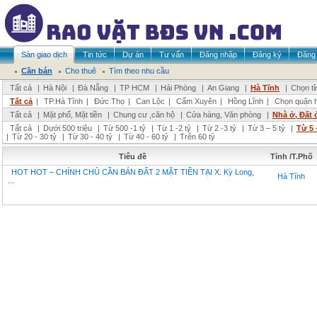
Sàn giao dịch
Tin tức
Dự án
Tư vấn
Đăng nhập
Đăng ký
Đăng 
Cần bán
Cho thuê
Tìm theo nhu cầu
Tất cả
|
Hà Nội
|
Đà Nẵng
|
TP HCM
|
Hải Phòng
|
An Giang
|
Hà Tĩnh
|
Chọn tỉ
Tất cả
|
TP.Hà Tĩnh
|
Đức Thọ
|
Can Lộc
|
Cẩm Xuyên
|
Hồng Lĩnh
|
Chọn quận 
Tất cả
|
Mặt phố, Mặt tiền
|
Chung cư ,căn hộ
|
Cửa hàng, Văn phòng
|
Nhà ở, Đất 
Tất cả
|
Dưới 500 triệu
|
Từ 500 -1 tỷ
|
Từ 1 -2 tỷ
|
Từ 2 -3 tỷ
|
Từ 3 – 5 tỷ
|
Từ 5 
|
Từ 20 - 30 tỷ
|
Từ 30 - 40 tỷ
|
Từ 40 - 60 tỷ
|
Trên 60 tỷ
Tiêu đề
Tỉnh /T.Phố
HOT HOT – CHÍNH CHỦ CẦN BÁN ĐẤT 2 MẶT TIỀN TẠI X. Kỳ Long,
Hà Tĩnh
...