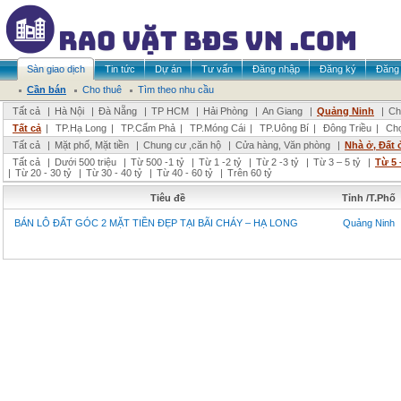
Sàn giao dịch
Tin tức
Dự án
Tư vấn
Đăng nhập
Đăng ký
Đăng 
Cần bán
Cho thuê
Tìm theo nhu cầu
Tất cả
|
Hà Nội
|
Đà Nẵng
|
TP HCM
|
Hải Phòng
|
An Giang
|
Quảng Ninh
|
Ch
Tất cả
|
TP.Hạ Long
|
TP.Cẩm Phả
|
TP.Móng Cái
|
TP.Uông Bí
|
Đông Triều
|
Chọ
Tất cả
|
Mặt phố, Mặt tiền
|
Chung cư ,căn hộ
|
Cửa hàng, Văn phòng
|
Nhà ở, Đất 
Tất cả
|
Dưới 500 triệu
|
Từ 500 -1 tỷ
|
Từ 1 -2 tỷ
|
Từ 2 -3 tỷ
|
Từ 3 – 5 tỷ
|
Từ 5 
|
Từ 20 - 30 tỷ
|
Từ 30 - 40 tỷ
|
Từ 40 - 60 tỷ
|
Trên 60 tỷ
Tiêu đề
Tỉnh /T.Phố
BÁN LÔ ĐẤT GÓC 2 MẶT TIỀN ĐẸP TẠI BÃI CHÁY – HẠ LONG
Quảng Ninh