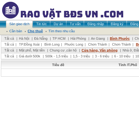
Sàn giao dịch
Tin tức
Dự án
Tư vấn
Đăng nhập
Đăng ký
Đăng 
Cần bán
Cho thuê
Tìm theo nhu cầu
Tất cả
|
Hà Nội
|
Đà Nẵng
|
TP HCM
|
Hải Phòng
|
An Giang
|
Bình Phước
|
Ch
Tất cả
|
TP.Đồng Xoài
|
Bình Long
|
Phước Long
|
Chơn Thành
|
Chơn Thành
|
B
Tất cả
|
Mặt phố, Mặt tiền
|
Chung cư ,căn hộ
|
Cửa hàng, Văn phòng
|
Nhà ở, Đất
Tất cả
|
Giá dưới 500k
|
500k - 1,5 triệu
|
1,5 - 3 triệu
|
3 - 6 triệu
|
6 - 10 triệu
|
10
Tiêu đề
Tỉnh /T.Phố