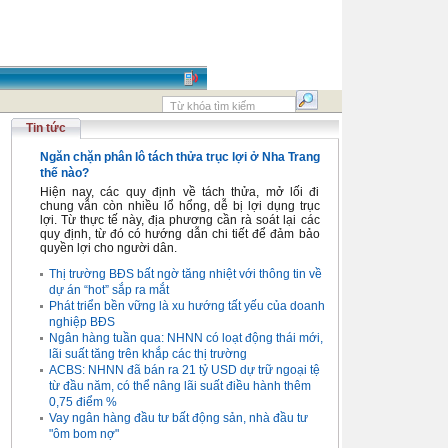
Tin tức
Ngăn chặn phân lô tách thửa trục lợi ở Nha Trang
thế nào?
Hiện nay, các quy định về tách thửa, mở lối đi
chung vẫn còn nhiều lổ hổng, dễ bị lợi dụng trục
lợi. Từ thực tế này, địa phương cần rà soát lại các
quy định, từ đó có hướng dẫn chi tiết để đảm bảo
quyền lợi cho người dân.
Thị trường BĐS bất ngờ tăng nhiệt với thông tin về
dự án “hot” sắp ra mắt
Phát triển bền vững là xu hướng tất yếu của doanh
nghiệp BĐS
Ngân hàng tuần qua: NHNN có loạt động thái mới,
lãi suất tăng trên khắp các thị trường
ACBS: NHNN đã bán ra 21 tỷ USD dự trữ ngoại tệ
từ đầu năm, có thể nâng lãi suất điều hành thêm
0,75 điểm %
Vay ngân hàng đầu tư bất động sản, nhà đầu tư
"ôm bom nợ"