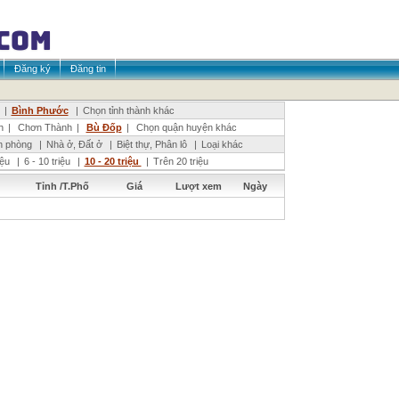
Đăng ký
Đăng tin
|
Bình Phước
|
Chọn tỉnh thành khác
h
|
Chơn Thành
|
Bù Đốp
|
Chọn quận huyện khác
n phòng
|
Nhà ở, Đất ở
|
Biệt thự, Phân lô
|
Loại khác
riệu
|
6 - 10 triệu
|
10 - 20 triệu
|
Trên 20 triệu
Tỉnh /T.Phố
Giá
Lượt xem
Ngày