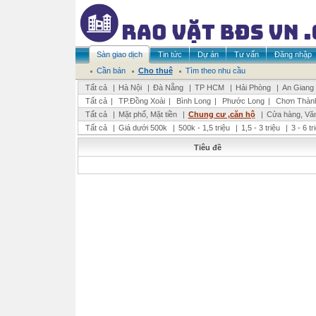
Sàn giao dịch
Tin tức
Dự án
Tư vấn
Đăng nhập
Cần bán
Cho thuê
Tìm theo nhu cầu
Tất cả
|
Hà Nội
|
Đà Nẵng
|
TP HCM
|
Hải Phòng
|
An Giang
Tất cả
|
TP.Đồng Xoài
|
Bình Long
|
Phước Long
|
Chơn Thàn
Tất cả
|
Mặt phố, Mặt tiền
|
Chung cư ,căn hộ
|
Cửa hàng, Vă
Tất cả
|
Giá dưới 500k
|
500k - 1,5 triệu
|
1,5 - 3 triệu
|
3 - 6 t
Tiêu đề