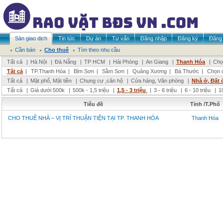
Sàn giao dịch
Tin tức
Dự án
Tư vấn
Đăng nhập
Đăng ký
Đăng 
Cần bán
Cho thuê
Tìm theo nhu cầu
Tất cả
|
Hà Nội
|
Đà Nẵng
|
TP HCM
|
Hải Phòng
|
An Giang
|
Thanh Hóa
|
Chọ
Tất cả
|
TP.Thanh Hóa
|
Bỉm Sơn
|
Sầm Sơn
|
Quảng Xương
|
Bá Thước
|
Chọn 
Tất cả
|
Mặt phố, Mặt tiền
|
Chung cư ,căn hộ
|
Cửa hàng, Văn phòng
|
Nhà ở, Đất 
Tất cả
|
Giá dưới 500k
|
500k - 1,5 triệu
|
1,5 - 3 triệu
|
3 - 6 triệu
|
6 - 10 triệu
|
1
Tiêu đề
Tỉnh /T.Phố
CHO THUÊ NHÀ – VỊ TRÍ THUẬN TIỆN TẠI TP. THANH HÓA
Thanh Hóa