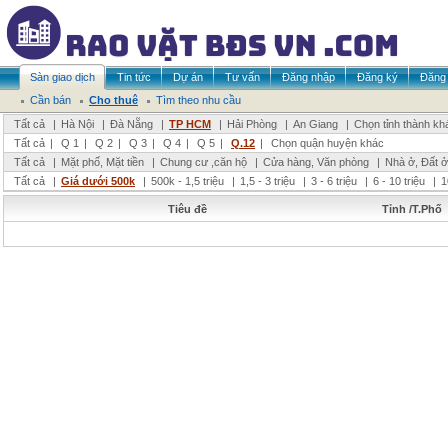
Sàn giao dịch
Tin tức
Dự án
Tư vấn
Đăng nhập
Đăng ký
Đăng 
Cần bán
Cho thuê
Tìm theo nhu cầu
Tất cả
|
Hà Nội
|
Đà Nẵng
|
TP HCM
|
Hải Phòng
|
An Giang
|
Chọn tỉnh thành kh
Tất cả
|
Q 1
|
Q 2
|
Q 3
|
Q 4
|
Q 5
|
Q.12
|
Chọn quận huyện khác
Tất cả
|
Mặt phố, Mặt tiền
|
Chung cư ,căn hộ
|
Cửa hàng, Văn phòng
|
Nhà ở, Đất ở
Tất cả
|
Giá dưới 500k
|
500k - 1,5 triệu
|
1,5 - 3 triệu
|
3 - 6 triệu
|
6 - 10 triệu
|
1
Tiêu đề
Tỉnh /T.Phố