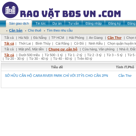
Sàn giao dịch
Tin tức
Dự án
Tư vấn
Đăng nhập
Đăng ký
Đăng 
Cần bán
Cho thuê
Tìm theo nhu cầu
Tất cả
|
Hà Nội
|
Đà Nẵng
|
TP HCM
|
Hải Phòng
|
An Giang
|
Cần Thơ
|
Chọn t
Tất cả
|
Thới Lai
|
Bình Thủy
|
Cái Răng
|
Cờ Đỏ
|
Ninh Kiều
|
Chọn quận huyện 
Tất cả
|
Mặt phố, Mặt tiền
|
Chung cư ,căn hộ
|
Cửa hàng, Văn phòng
|
Nhà ở, Đất
Tất cả
|
Dưới 500 triệu
|
Từ 500 -1 tỷ
|
Từ 1 -2 tỷ
|
Từ 2 -3 tỷ
|
Từ 3 – 5 tỷ
|
Từ 5 
|
Từ 20 - 30 tỷ
|
Từ 30 - 40 tỷ
|
Từ 40 - 60 tỷ
|
Trên 60 tỷ
Tiêu đề
Tỉnh /T.Phố
SỞ HỮU CĂN HỘ CARA RIVER PARK CHỈ VỚI 3TỶ5 CHO CĂN 2PN
Cần Thơ