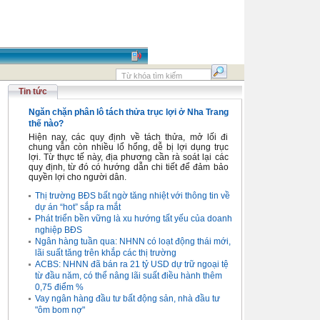
Tin tức
Ngăn chặn phân lô tách thửa trục lợi ở Nha Trang
thế nào?
Hiện nay, các quy định về tách thửa, mở lối đi
chung vẫn còn nhiều lổ hổng, dễ bị lợi dụng trục
lợi. Từ thực tế này, địa phương cần rà soát lại các
quy định, từ đó có hướng dẫn chi tiết để đảm bảo
quyền lợi cho người dân.
Thị trường BĐS bất ngờ tăng nhiệt với thông tin về
dự án “hot” sắp ra mắt
Phát triển bền vững là xu hướng tất yếu của doanh
nghiệp BĐS
Ngân hàng tuần qua: NHNN có loạt động thái mới,
lãi suất tăng trên khắp các thị trường
ACBS: NHNN đã bán ra 21 tỷ USD dự trữ ngoại tệ
từ đầu năm, có thể nâng lãi suất điều hành thêm
0,75 điểm %
Vay ngân hàng đầu tư bất động sản, nhà đầu tư
"ôm bom nợ"