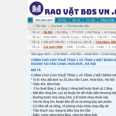
Sàn giao dịch
Tin tức
Dự án
Tư vấn
Đăng nhập
Cần bán
Cho thuê
Tìm theo nhu cầu
Tất cả
|
Hà Nội
|
Đà Nẵng
|
TP HCM
|
Hải Phòng
|
An Giang
Tất cả
|
Hoàn Kiếm
|
Hai Bà Trưng
|
Đống Đa
|
Tây Hồ
|
Tha
Tất cả
|
Mặt phố, Mặt tiền
|
Chung cư ,căn hộ
|
Cửa hàng, Vă
Tất cả
|
Giá dưới 500k
|
500k - 1,5 triệu
|
1,5 - 3 triệu
|
3 - 6 
>>
>>
>>
>>
Sàn giao dịch
Cho thuê
Hà Nội
Hoài Đức
Cửa hàng
CHÍNH CHỦ CHO THUÊ TẦNG 1 VÀ TẦNG 2 MẶT BẰNG 
DOANH TẠI VÂN CANH, HOÀI ĐỨC, HÀ NỘI
MÔ TẢ
CHÍNH CHỦ CHO THUÊ TẦNG 1 VÀ TẦNG 2 MẶT BẰNG KI
* Vị trí: Khu đất dịch vụ 25,2ha Vân Canh, Hoài Đức, Hà Nội
* Diện tích: 80m²/sàn
- Cho thuê tầng 1 và tầng 2 riêng biệt hoặc thuê cả 2 tầng
- Mặt tiền rộng 6m, cực kỳ thuận lợi để nhận diện thương hi
- Đường trước nhà rộng 24m, ô tô tránh nhau thoải mái
- Vỉa hè rộng 5m, thuận tiện đỗ xe và trưng bày sản phẩm
- Có hầm để xe riêng, có phòng cháy chữa cháy đầy đủ
- Trần thạch cao, trang bị điều hòa âm trần
- Điện, nước riêng từng tầng, công tơ riêng biệt