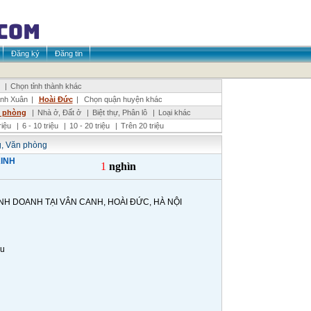
Đăng ký
Đăng tin
|
Chọn tỉnh thành khác
nh Xuân
|
Hoài Đức
|
Chọn quận huyện khác
n phòng
|
Nhà ở, Đất ở
|
Biệt thự, Phân lô
|
Loại khác
triệu
|
6 - 10 triệu
|
10 - 20 triệu
|
Trên 20 triệu
, Văn phòng
KINH
1
nghìn
NH DOANH TẠI VÂN CANH, HOÀI ĐỨC, HÀ NỘI
ệu