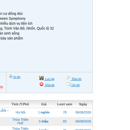
ân cư đông đúc
 Green Symphony
hiều dịch vụ tiện ích
ng, Trịnh Văn Bô, Nhổn, Quốc lộ 32
ân sinh sống
g bày sản phẩm
In tin
Lưu lại
Sửa tin
Xóa tin
Up tin
26
Tỉnh /T.Phố
Giá
Lượt xem
Ngày
UÂN –
Hà Nội
1
nghìn
78
06/08/2026
Thừa Thiên
5
triệu
83
06/08/2026
Huế
Thừa Thiên