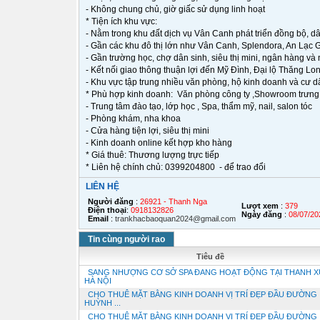
- Không chung chủ, giờ giấc sử dụng linh hoạt
* Tiện ích khu vực:
- Nằm trong khu đất dịch vụ Vân Canh phát triển đồng bộ, d
- Gần các khu đô thị lớn như Vân Canh, Splendora, An Lạc
- Gần trường học, chợ dân sinh, siêu thị mini, ngân hàng và n
- Kết nối giao thông thuận lợi đến Mỹ Đình, Đại lộ Thăng Lo
- Khu vực tập trung nhiều văn phòng, hộ kinh doanh và cư d
* Phù hợp kinh doanh: Văn phòng công ty ,Showroom trưn
- Trung tâm đào tạo, lớp học , Spa, thẩm mỹ, nail, salon tóc
- Phòng khám, nha khoa
- Cửa hàng tiện lợi, siêu thị mini
- Kinh doanh online kết hợp kho hàng
* Giá thuê: Thương lượng trực tiếp
* Liên hệ chính chủ: 0399204800 - để trao đổi
LIÊN HỆ
Người đăng
:
26921 - Thanh Nga
Lượt xem
:
379
Điện thoại
:
0918132826
Ngày đăng
:
08/07/20
Email
:
trankhacbaoquan2024@gmail.com
Tin cùng người rao
Tiêu đề
SANG NHƯỢNG CƠ SỞ SPA ĐANG HOẠT ĐỘNG TẠI THANH X
HÀ NỘI
CHO THUÊ MẶT BẰNG KINH DOANH VỊ TRÍ ĐẸP ĐẦU ĐƯỜNG
HUỲNH ...
CHO THUÊ MẶT BẰNG KINH DOANH VỊ TRÍ ĐẸP ĐẦU ĐƯỜNG