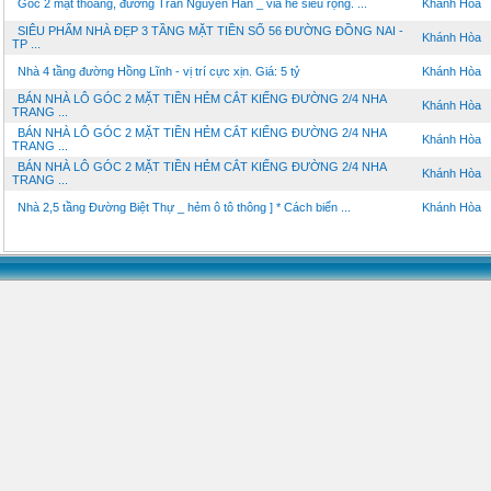
Góc 2 mặt thoáng, đường Trần Nguyên Hãn _ vỉa hè siêu rộng. ...
Khánh Hòa
SIÊU PHẨM NHÀ ĐẸP 3 TẦNG MẶT TIỀN SỐ 56 ĐƯỜNG ĐỒNG NAI -
Khánh Hòa
TP ...
Nhà 4 tầng đường Hồng Lĩnh - vị trí cực xịn. Giá: 5 tỷ
Khánh Hòa
BÁN NHÀ LÔ GÓC 2 MẶT TIỀN HẺM CẮT KIẾNG ĐƯỜNG 2/4 NHA
Khánh Hòa
TRANG ...
BÁN NHÀ LÔ GÓC 2 MẶT TIỀN HẺM CẮT KIẾNG ĐƯỜNG 2/4 NHA
Khánh Hòa
TRANG ...
BÁN NHÀ LÔ GÓC 2 MẶT TIỀN HẺM CẮT KIẾNG ĐƯỜNG 2/4 NHA
Khánh Hòa
TRANG ...
Nhà 2,5 tầng Đường Biệt Thự _ hẻm ô tô thông ] * Cách biển ...
Khánh Hòa