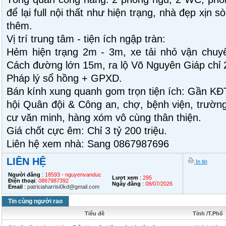
để lại full nội thất như hiện trạng, nhà đẹp xịn
thêm.
Vị trí trung tâm - tiện ích ngập tràn:
Hẻm hiện trạng 2m - 3m, xe tải nhỏ vận chuyể
Cách đường lớn 15m, ra lộ Võ Nguyên Giáp chỉ
Pháp lý sổ hồng + GPXD.
Bán kính xung quanh gom trọn tiện ích: Gần KĐ
hội Quân đội & Công an, chợ, bệnh viện, trườn
cư văn minh, hàng xóm vô cùng thân thiện.
Giá chốt cực êm: Chỉ 3 tỷ 200 triệu.
Liên hệ xem nhà: Sang 0867987696
LIÊN HỆ
In tin
Người đăng
:
18593 - nguyenvanduc
Lượt xem
:
295
Điện thoại
:
0867987392
Ngày đăng
:
08/07/2026
Email
:
patriciaharrisi0kd@gmail.com
Tin cùng người rao
Tiêu đề
Tỉnh /T.Phố