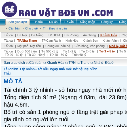
Sàn giao dịch
Tin tức
Dự án
Tư vấn
Đăng nhập
Đăng ký
Đăng 
Cần bán
Cho thuê
Tìm theo nhu cầu
Tất cả
|
Hà Nội
|
Đà Nẵng
|
TP HCM
|
Hải Phòng
|
An Giang
|
Khánh Hòa
|
Chọ
Tất cả
|
TP.Nha Trang
|
TP.Cam Ranh
|
Ninh Hòa
|
Khánh Sơn
|
Khánh Vĩnh
|
Ch
Tất cả
|
Mặt phố, Mặt tiền
|
Chung cư ,căn hộ
|
Cửa hàng, Văn phòng
|
Nhà ở, Đất 
Tất cả
|
Dưới 500 triệu
|
Từ 500 -1 tỷ
|
Từ 1 -2 tỷ
|
Từ 2 -3 tỷ
|
Từ 3 – 5 tỷ
|
Từ 5 
|
Từ 20 - 30 tỷ
|
Từ 30 - 40 tỷ
|
Từ 40 - 60 tỷ
|
Trên 60 tỷ
>>
>>
>>
>>
Sàn giao dịch
Cần bán
Khánh Hòa
TP.Nha Trang
Nhà ở, Đất ở
Tài chính 3 tỷ nhỉnh - sở hữu ngay nhà mới nở hậu tại Vĩnh
Thái!
MÔ TẢ
Tài chính 3 tỷ nhỉnh - sở hữu ngay nhà mới nở hậ
Tổng diện tích 91m² (Ngang 4.03m, dài 23.8m)
hậu 4.6m.
Bố trí có sẵn 1 phòng ngủ ở tầng trệt giải pháp 
gia đình có người lớn tuổi.
Tổng quan công năng: 2 phòng ngủ, 2 WC, phòn