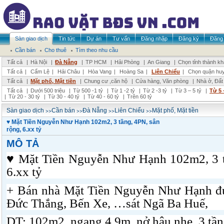
Sàn giao dịch
Tin tức
Dự án
Tư vấn
Đăng nhập
Đăng ký
Đăng 
Cần bán
Cho thuê
Tìm theo nhu cầu
Tất cả
|
Hà Nội
|
Đà Nẵng
|
TP HCM
|
Hải Phòng
|
An Giang
|
Chọn tỉnh thành k
Tất cả
|
Cẩm Lệ
|
Hải Châu
|
Hòa Vang
|
Hoàng Sa
|
Liên Chiểu
|
Chọn quận hu
Tất cả
|
Mặt phố, Mặt tiền
|
Chung cư ,căn hộ
|
Cửa hàng, Văn phòng
|
Nhà ở, Đất
Tất cả
|
Dưới 500 triệu
|
Từ 500 -1 tỷ
|
Từ 1 -2 tỷ
|
Từ 2 -3 tỷ
|
Từ 3 – 5 tỷ
|
Từ 5 
|
Từ 20 - 30 tỷ
|
Từ 30 - 40 tỷ
|
Từ 40 - 60 tỷ
|
Trên 60 tỷ
>>
>>
>>
>>
Sàn giao dịch
Cần bán
Đà Nẵng
Liên Chiểu
Mặt phố, Mặt tiền
♥ Mặt Tiền Nguyễn Như Hạnh 102m2, 3 tầng, 4PN, sân
rộng, 6.xx tỷ
MÔ TẢ
♥
Mặt Tiền Nguyễn Như Hạnh 102m2, 3 tầ
6.xx tỷ
+ Bán nhà Mặt Tiền Nguyễn Như Hạnh đ
Đức Thắng, Bến Xe, …sát Ngã Ba Huế,
DT: 102m2, ngang 4.9m, nở hậu nhẹ, 3 tần