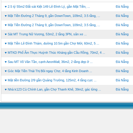
♥ 2.5 tỷ 55m2 Đất sát Kiệt 149 Lê Đình Lý, gần Mặt Tiền, ...
Đà Nẵng
♥ Mặt Tiền Đường 2 Tháng 9, gần DownTown, 109m2, 3.5 tầng, ...
Đà Nẵng
♥ Mặt Tiền Đường 2 Tháng 9, gần DownTown, 109m2, 3.5 tầng, ...
Đà Nẵng
♥ Sát MT Trưng Nữ Vương, 53m2, 2 tầng 3PN, sân xe ...
Đà Nẵng
♥ Mặt Tiền Lê Đình Thám, đường 10.5m gần Chợ Mới, 60m2, 5 ...
Đà Nẵng
♥ MTKD Phố Ẩm Thực Huỳnh Thúc Kháng gần Cầu Rồng, 70m2, 4 ...
Đà Nẵng
♥ Sau MT Võ Văn Tần, cạnh AeonMall, 36m2, 2 tầng đẹp ở ...
Đà Nẵng
♥ Góc Mặt Tiền Thái Thị Bôi ngay Chợ, 4 tầng Kinh Doanh ...
Đà Nẵng
♥ Mặt tiền Đường 2/9 gần Quảng Trường, 125m2, 4 tầng cực ...
Đà Nẵng
♥ Nhà k123 Cù Chính Lan, gần Chợ Thanh Khê, 39m2, gác lửng ...
Đà Nẵng