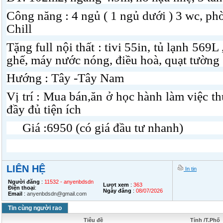
Công năng : 4 ngủ ( 1 ngủ dưới ) 3 wc, phò
Chill
Tặng full nội thất : tivi 55in, tủ lạnh 569L
ghế, máy nước nóng, điều hoà, quạt tường
Hướng : Tây -Tây Nam
Vị trí : Mua bán,ăn ở học hành làm việc t
đầy đủ tiện ích
Giá :6950 (có giá đầu tư nhanh)
LIÊN HỆ
In tin
Người đăng
:
11532 - anyenbdsdn
Lượt xem
:
363
Điện thoại
:
Ngày đăng
:
08/07/2026
Email
:
anyenbdsdn@gmail.com
Tin cùng người rao
Tiêu đề
Tỉnh /T.Phố