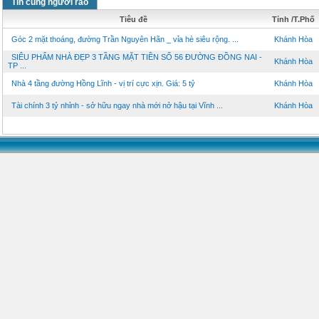
Tin cùng người rao
Tiêu đề
Tỉnh /T.Phố
Góc 2 mặt thoáng, đường Trần Nguyên Hãn _ vỉa hè siêu rộng. ...
Khánh Hòa
SIÊU PHẨM NHÀ ĐẸP 3 TẦNG MẶT TIỀN SỐ 56 ĐƯỜNG ĐỒNG NAI -
Khánh Hòa
TP ...
Nhà 4 tầng đường Hồng Lĩnh - vị trí cực xịn. Giá: 5 tỷ
Khánh Hòa
Tài chính 3 tỷ nhỉnh - sở hữu ngay nhà mới nở hậu tại Vĩnh ...
Khánh Hòa