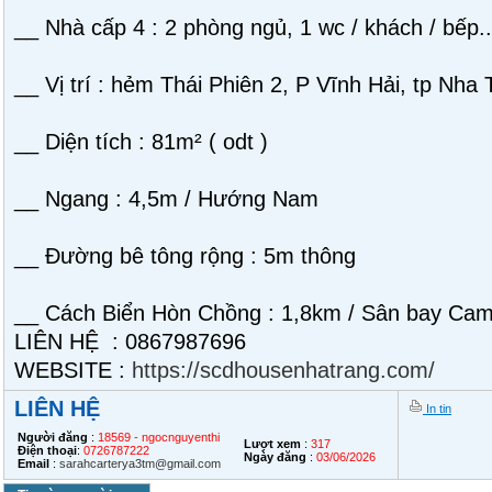
__ Nhà cấp 4 : 2 phòng ngủ, 1 wc / khách / bếp..
__ Vị trí : hẻm Thái Phiên 2, P Vĩnh Hải, tp Nha
__ Diện tích : 81m² ( odt )
__ Ngang : 4,5m / Hướng Nam
__ Đường bê tông rộng : 5m thông
__ Cách Biển Hòn Chồng : 1,8km / Sân bay Ca
LIÊN HỆ : 0867987696
WEBSITE :
https://scdhousenhatrang.com/
LIÊN HỆ
In tin
Người đăng
:
18569 - ngocnguyenthi
Lượt xem
:
317
Điện thoại
:
0726787222
Ngày đăng
:
03/06/2026
Email
:
sarahcarterya3tm@gmail.com