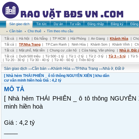
Sàn giao dịch
Tin tức
Dự án
Tư vấn
Đăng nhập
Đăng ký
Đăng 
Cần bán
Cho thuê
Tìm theo nhu cầu
Tất cả
|
Hà Nội
|
Đà Nẵng
|
TP HCM
|
Hải Phòng
|
An Giang
|
Khánh Hòa
|
Chọ
Tất cả
|
TP.Nha Trang
|
TP.Cam Ranh
|
Ninh Hòa
|
Khánh Sơn
|
Khánh Vĩnh
|
Ch
Tất cả
|
Mặt phố, Mặt tiền
|
Chung cư ,căn hộ
|
Cửa hàng, Văn phòng
|
Nhà ở, Đất 
Tất cả
|
Dưới 500 triệu
|
Từ 500 -1 tỷ
|
Từ 1 -2 tỷ
|
Từ 2 -3 tỷ
|
Từ 3 – 5 tỷ
|
Từ 5 
|
Từ 20 - 30 tỷ
|
Từ 30 - 40 tỷ
|
Từ 40 - 60 tỷ
|
Trên 60 tỷ
>>
>>
>>
>>
Sàn giao dịch
Cần bán
Khánh Hòa
TP.Nha Trang
Nhà ở, Đất ở
[ Nhà hẻm THÁI PHIÊN _ ô tô thông NGUYỄN XIỂN ] khu dân
cư văn minh hiền hoà Giá : 4,2 tỷ
MÔ TẢ
[ Nhà hẻm THÁI PHIÊN _ ô tô thông NGUYỄN X
minh hiền hoà
Giá : 4,2 tỷ
____